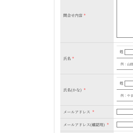
問合せ内容
*
姓
氏名
*
例：山
姓
氏名(かな)
*
例：や
メールアドレス
*
メールアドレス(確認用)
*