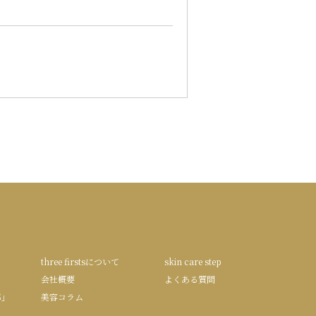
three firstsについて
skin care step
会社概要
よくある質問
S」
美容コラム