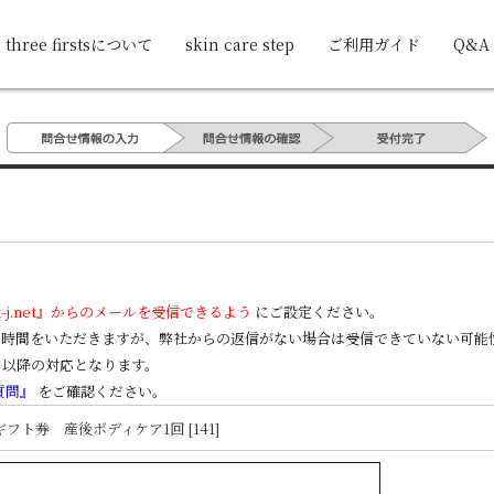
three firstsについて
skin care step
ご利用ガイド
Q&A
k-j.net』からのメールを受信できるよう
にご設定ください。
のお時間をいただきますが、弊社からの返信がない場合は受信できていない可
日以降の対応となります。
質問』
をご確認ください。
 ギフト券 産後ボディケア1回 [141]