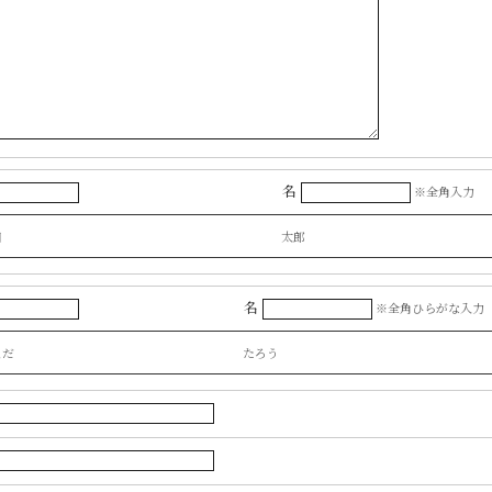
名
※全角入力
田
太郎
名
※全角ひらがな入力
まだ
たろう