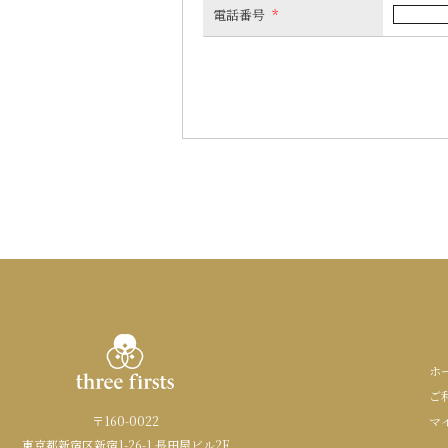
電話番号
*
ホ
ご
〒160-0022
マ
東京都新宿区新宿1-26-1 長田屋ビル2F