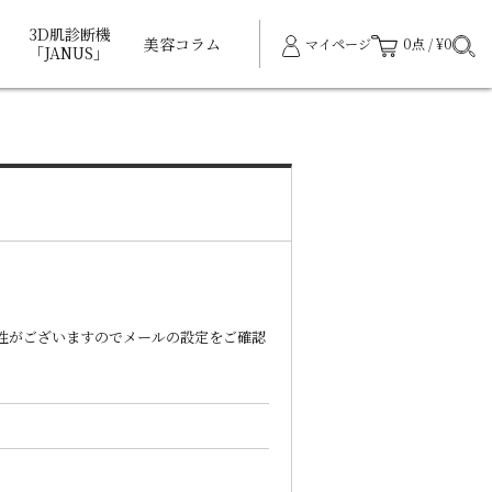
3D肌診断機
美容コラム
マイページ
0点 / ¥0
「JANUS」
能性がございますのでメールの設定をご確認