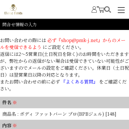
問合せ情報の入力
お問い合わせの際には
必ず『shop@pmk-j.net』からのメー
ルを受信できるよう
にご設定ください。
返信には2～5営業日(土日祝日を除く)のお時間をいただきます
が、弊社からの返信がない場合は受信できていない可能性がご
ざいますのでメールの設定をご確認ください。休業日（土日祝
日）は翌営業日以降の対応となります。
またお問い合わせの前に必ず
『よくある質問』
をご確認くだ
さい。
件名
※
商品名 : ボディ ファットバーン プロ(BPBジェル) [148]
内容
※