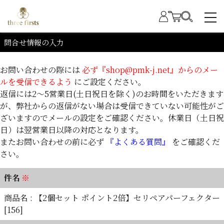
問合せ情報の入力
お問い合わせの際には
必ず『shop@pmk-j.net』からのメー
ルを受信できるよう
にご設定ください。
返信には2～5営業日(土日祝日を除く)のお時間をいただきます
が、弊社からの返信がない場合は受信できていない可能性がご
ざいますのでメールの設定をご確認ください。休業日（土日祝
日）は翌営業日以降の対応となります。
またお問い合わせの前に必ず
『よくある質問』
をご確認くだ
さい。
件名
※
商品名 : 【2個セット ポイント2倍】セリペアパーフェクター
[156]