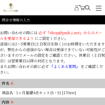
問合せ情報の入力
お問い合わせの際には
必ず『shop@pmk-j.net』からのメー
ルを受信できるよう
にご設定ください。
返信には2～5営業日(土日祝日を除く)のお時間をいただきます
が、弊社からの返信がない場合は受信できていない可能性がご
ざいますのでメールの設定をご確認ください。休業日（土日祝
日）は翌営業日以降の対応となります。
またお問い合わせの前に必ず
『よくある質問』
をご確認くだ
さい。
件名
※
商品名 : 1ヶ月基礎4点セット(S・S) [170sw]
内容
※