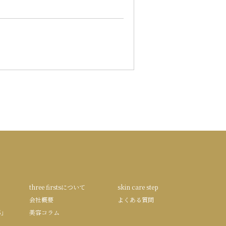
three firstsについて
skin care step
会社概要
よくある質問
S」
美容コラム