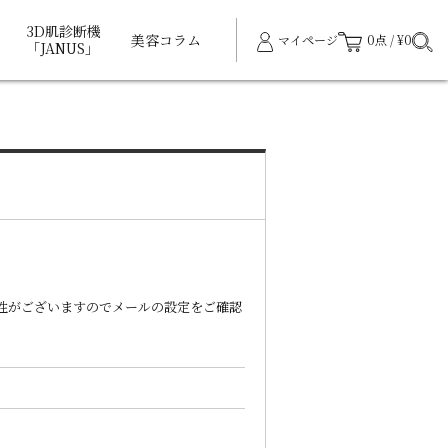
3D肌診断機
美容コラム
マイページ
0点 / ¥0
「JANUS」
能性がございますのでメールの設定をご確認