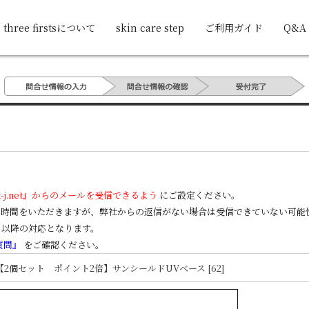
three firstsについて
skin care step
ご利用ガイド
Q&A
k-j.net』からのメールを受信できるよう
にご設定ください。
のお時間をいただきますが、弊社からの返信がない場合は受信できていない可
日以降の対応となります。
質問』
をご確認ください。
 【2個セット ポイント2倍】サンシールドUVベース [62]