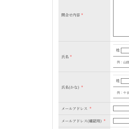
問合せ内容
*
姓
氏名
*
例：山
姓
氏名(かな)
*
例：や
メールアドレス
*
メールアドレス(確認用)
*