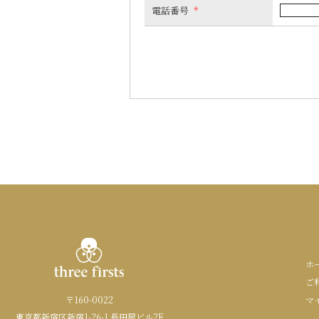
電話番号
*
ホ
ご
〒160-0022
マ
東京都新宿区新宿1-26-1 長田屋ビル2F