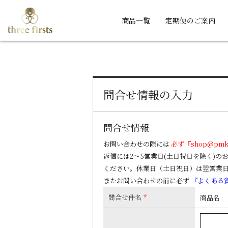
商品一覧
定期便のご案内
問合せ情報の入力
問合せ情報
お問い合わせの際には
必ず『shop@pm
返信には2～5営業日(土日祝日を除く)
ください。休業日（土日祝日）は翌営業
またお問い合わせの前に必ず
『よくある
問合せ件名
*
商品名 :