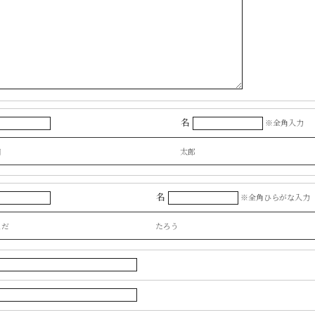
名
※全角入力
田
太郎
名
※全角ひらがな入力
まだ
たろう