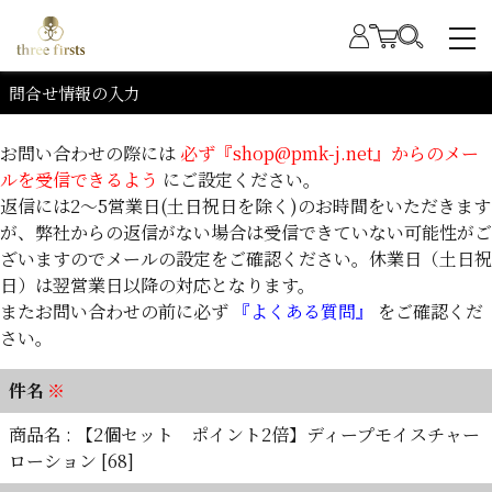
問合せ情報の入力
お問い合わせの際には
必ず『shop@pmk-j.net』からのメー
ルを受信できるよう
にご設定ください。
返信には2～5営業日(土日祝日を除く)のお時間をいただきます
が、弊社からの返信がない場合は受信できていない可能性がご
ざいますのでメールの設定をご確認ください。休業日（土日祝
日）は翌営業日以降の対応となります。
またお問い合わせの前に必ず
『よくある質問』
をご確認くだ
さい。
件名
※
商品名 : 【2個セット ポイント2倍】ディープモイスチャー
ローション [68]