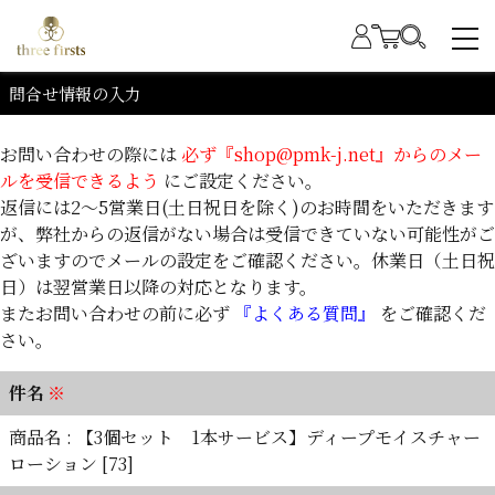
問合せ情報の入力
お問い合わせの際には
必ず『shop@pmk-j.net』からのメー
ルを受信できるよう
にご設定ください。
返信には2～5営業日(土日祝日を除く)のお時間をいただきます
が、弊社からの返信がない場合は受信できていない可能性がご
ざいますのでメールの設定をご確認ください。休業日（土日祝
日）は翌営業日以降の対応となります。
またお問い合わせの前に必ず
『よくある質問』
をご確認くだ
さい。
件名
※
商品名 : 【3個セット 1本サービス】ディープモイスチャー
ローション [73]