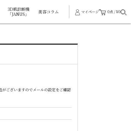
3D肌診断機
美容コラム
マイページ
0点 / ¥0
「JANUS」
能性がございますのでメールの設定をご確認