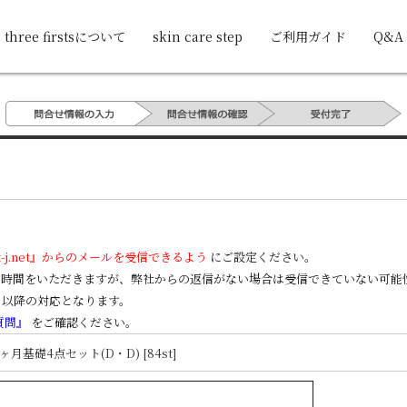
three firstsについて
skin care step
ご利用ガイド
Q&A
k-j.net』からのメールを受信できるよう
にご設定ください。
のお時間をいただきますが、弊社からの返信がない場合は受信できていない可
日以降の対応となります。
質問』
をご確認ください。
1ヶ月基礎4点セット(D・D) [84st]