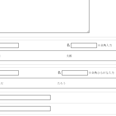
名
※全角入力
田
太郎
名
※全角ひらがな入力
まだ
たろう