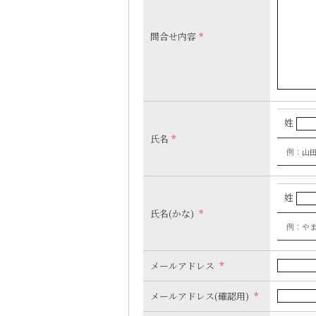
問合せ内容
*
姓
氏名
*
例：山
姓
氏名(かな)
*
例：や
メールアドレス
*
メールアドレス(確認用)
*