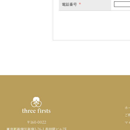
電話番号
*
ホ
ご
〒160-0022
マ
東京都新宿区新宿1-26-1 長田屋ビル2F