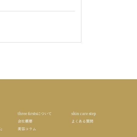
three firstsについて
skin care step
会社概要
よくある質問
S」
美容コラム