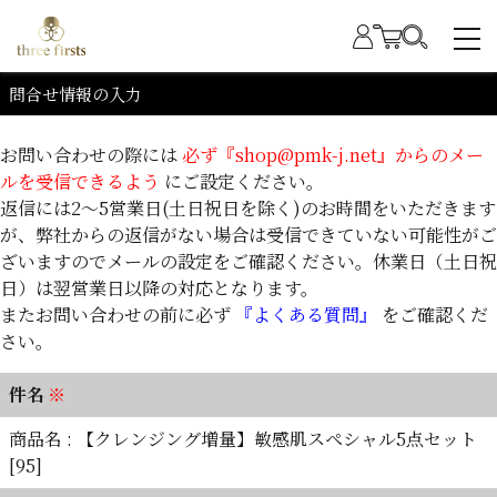
問合せ情報の入力
お問い合わせの際には
必ず『shop@pmk-j.net』からのメー
ルを受信できるよう
にご設定ください。
返信には2～5営業日(土日祝日を除く)のお時間をいただきます
が、弊社からの返信がない場合は受信できていない可能性がご
ざいますのでメールの設定をご確認ください。休業日（土日祝
日）は翌営業日以降の対応となります。
またお問い合わせの前に必ず
『よくある質問』
をご確認くだ
さい。
件名
※
商品名 : 【クレンジング増量】敏感肌スペシャル5点セット
[95]