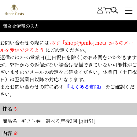
問合せ情報の入力
お問い合わせの際には
必ず『shop@pmk-j.net』からのメー
ルを受信できるよう
にご設定ください。
返信には2～5営業日(土日祝日を除く)のお時間をいただきます
が、弊社からの返信がない場合は受信できていない可能性がご
ざいますのでメールの設定をご確認ください。休業日（土日祝
日）は翌営業日以降の対応となります。
またお問い合わせの前に必ず
『よくある質問』
をご確認くだ
さい。
件名
※
商品名 : ギフト券 選べる産後3回 [giftS1]
内容
※