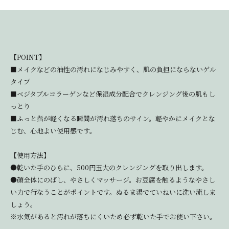
【POINT】
■メイクなどの油性の汚れになじみやすく、肌の負担にならないゲル
タイプ
■ベジタブルコラーゲンなど保湿成分配合でクレンジング後の肌もし
っとり
■ふっと指が軽くなる瞬間が汚れ落ちのサイン。軽やかにメイクとな
じむ、心地よい使用感です。
【使用方法】
●乾いた手のひらに、500円玉大のクレンジングを取り出します。
●顔全体にのばし、やさしくマッサージ。お豆腐を触るようなやさし
い力で行なうことがポイントです。ぬるま湯でていねいに洗い流しま
しょう。
※水気があると汚れが落ちにくいため必ず乾いた手でお使い下さい。