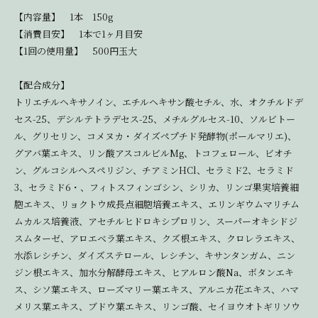
【内容量】 1本 150g
【消費目安】 1本で1ヶ月目安
【1回の使用量】 500円玉大
【配合成分】
トリエチルヘキサノイン、エチルヘキサン酸セチル、水、オクチルドデ
セス-25、デシルテトラデセス-25、メチルグルセス-10、ソルビトー
ル、グリセリン、コメヌカ・ダイズペプチド発酵物(ポールマリエ)、
グアバ葉エキス、リン酸アスコルビルMg、トコフェロール、ビオチ
ン、グルコシルヘスペリジン、チアミンHCl、セラミド2、セラミド
3、セラミド6・、フィトスフィンゴシン、シリカ、リンゴ果実培養細
胞エキス、リョクトウ成長点細胞培養エキス、エリンギウムマリチム
ムカルス培養液、アセチルヒドロキシプロリン、スーパーオキシドジ
スムターゼ、アロエベラ葉エキス、クズ根エキス、クロレラエキス、
水添レシチン、ダイズステロール、レシチン、キサンタンガム、ニン
ジン根エキス、加水分解酵母エキス、ヒアルロン酸Na、ボタンエキ
ス、シソ葉エキス、ローズマリー葉エキス、アルニカ花エキス、ハマ
メリス葉エキス、ブドウ葉エキス、リンゴ酸、セイヨウオトギリソウ