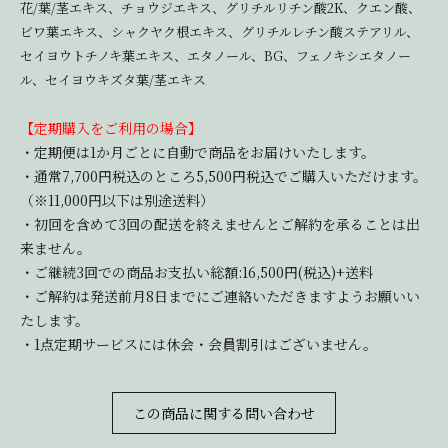
花/葉/茎エキス、チョウジエキス、グリチルリチン酸2K、クエン酸、
ビワ葉エキス、シャクヤク根エキス、グリチルレチン酸ステアリル、
セイヨウトチノキ葉エキス、エタノール、BG、フェノキシエタノー
ル、セイヨウキズタ葉/茎エキス
【定期購入をご利用の場合】
・定期便は1か月ごとに自動で商品をお届けいたします。
・通常7,700円税込のところ5,500円税込でご購入いただけます。
（※11,000円以下は別途送料）
・初回を含めて3回の配送を終えませんとご解約を承ることは出
来ません。
・ご継続3回での商品お支払い総額:16,500円(税込)+送料
・ご解約は発送前月8日までにご連絡いただきますようお願いい
たします。
・1点定期サービスには休会・会員割引はございません。
この商品に関する問い合わせ