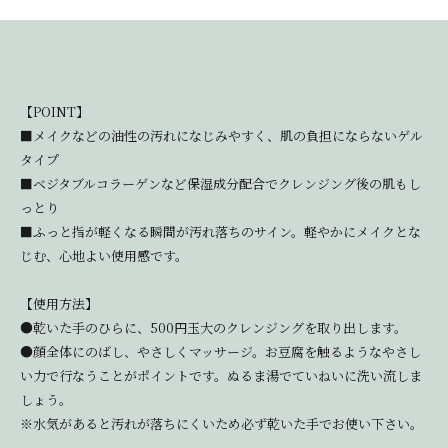
【POINT】
■メイクなどの油性の汚れになじみやすく、肌の負担にならないゲル
タイプ
■ベジタブルコラーゲンなど保湿成分配合でクレンジング後の肌もし
っとり
■ふっと指が軽くなる瞬間が汚れ落ちのサイン。軽やかにメイクとな
じむ、心地よい使用感です。
【使用方法】
●乾いた手のひらに、500円玉大のクレンジングを取り出します。
●顔全体にのばし、やさしくマッサージ。お豆腐を触るようなやさし
い力で行なうことがポイントです。ぬるま湯でていねいに洗い流しま
しょう。
※水気があると汚れが落ちにくいため必ず乾いた手でお使い下さい。