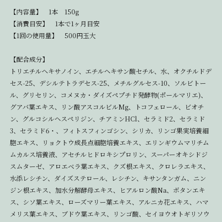
【内容量】 1本 150g
【消費目安】 1本で1ヶ月目安
【1回の使用量】 500円玉大
【配合成分】
トリエチルヘキサノイン、エチルヘキサン酸セチル、水、オクチルドデ
セス-25、デシルテトラデセス-25、メチルグルセス-10、ソルビトー
ル、グリセリン、コメヌカ・ダイズペプチド発酵物(ポールマリエ)、
グアバ葉エキス、リン酸アスコルビルMg、トコフェロール、ビオチ
ン、グルコシルヘスペリジン、チアミンHCl、セラミド2、セラミド
3、セラミド6・、フィトスフィンゴシン、シリカ、リンゴ果実培養細
胞エキス、リョクトウ成長点細胞培養エキス、エリンギウムマリチム
ムカルス培養液、アセチルヒドロキシプロリン、スーパーオキシドジ
スムターゼ、アロエベラ葉エキス、クズ根エキス、クロレラエキス、
水添レシチン、ダイズステロール、レシチン、キサンタンガム、ニン
ジン根エキス、加水分解酵母エキス、ヒアルロン酸Na、ボタンエキ
ス、シソ葉エキス、ローズマリー葉エキス、アルニカ花エキス、ハマ
メリス葉エキス、ブドウ葉エキス、リンゴ酸、セイヨウオトギリソウ