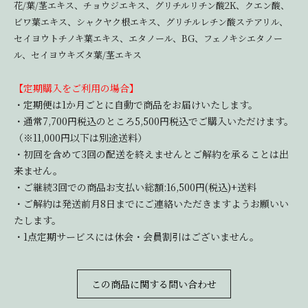
花/葉/茎エキス、チョウジエキス、グリチルリチン酸2K、クエン酸、
ビワ葉エキス、シャクヤク根エキス、グリチルレチン酸ステアリル、
セイヨウトチノキ葉エキス、エタノール、BG、フェノキシエタノー
ル、セイヨウキズタ葉/茎エキス
【定期購入をご利用の場合】
・定期便は1か月ごとに自動で商品をお届けいたします。
・通常7,700円税込のところ5,500円税込でご購入いただけます。
（※11,000円以下は別途送料）
・初回を含めて3回の配送を終えませんとご解約を承ることは出
来ません。
・ご継続3回での商品お支払い総額:16,500円(税込)+送料
・ご解約は発送前月8日までにご連絡いただきますようお願いい
たします。
・1点定期サービスには休会・会員割引はございません。
この商品に関する問い合わせ