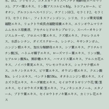
水、BG、グリセリン、コメヌカ・ダイズペプチド発酵物(ポールマリ
エ)、グアバ葉エキス、リン酸アスコルビルMg、トコフェロール、ビ
オチン、グルコシルヘスペリジン、チアミンHCl、セラミド2、セラミ
ド3、セラミド6・、フィトスフィンゴシン、シリカ、リンゴ果実培養
細胞エキス、リョクトウ成長点細胞培養エキス、エリンギウムマリチ
ムムカルス培養液、アセチルヒドロキシプロリン、スーパーオキシド
ジスムターゼ、アロエベラ葉エキス、クズ根エキス、クロレラエキ
ス、水添レシチン、ダイズステロール、レシチン、キサンタンガム、
ニンジン根エキス、加水分解酵母エキス、シソ葉エキス、グリチルリ
チン酸2K、ハトムギ種子エキス、ローズマリー葉エキス、リンゴ酸、
ヒアルロン酸Na、黒砂糖エキス、ハマメリス葉エキス、アルニカ花エ
キス、ノイバラ果実エキス、ワレモコウエキス、シャクヤク根エキ
ス、ユキノシタエキス、ビワ葉エキス、オウゴン根エキス、クエン酸
Na、レイシエキス、ペンテト酸5Na、オタネニンジン根エキス、スイ
カズラ花エキス、キハダ樹皮エキス、セイヨウオトギリソウ花/葉/茎
エキス、セイヨウキズタ葉/茎エキス、フェノキシエタノール、エタノ
ール、ブドウ葉エキス、セイヨウトチノキ葉エキス、カミツレ花エキ
ス