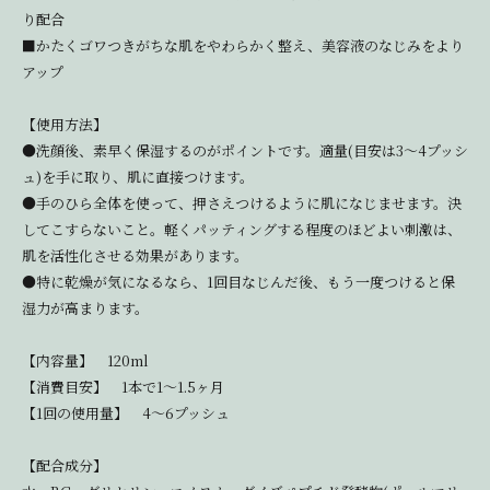
り配合
■かたくゴワつきがちな肌をやわらかく整え、美容液のなじみをより
アップ
【使用方法】
●洗顔後、素早く保湿するのがポイントです。適量(目安は3～4プッシ
ュ)を手に取り、肌に直接つけます。
●手のひら全体を使って、押さえつけるように肌になじませます。決
してこすらないこと。軽くパッティングする程度のほどよい刺激は、
肌を活性化させる効果があります。
●特に乾燥が気になるなら、1回目なじんだ後、もう一度つけると保
湿力が高まります。
【内容量】 120ml
【消費目安】 1本で1～1.5ヶ月
【1回の使用量】 4～6プッシュ
【配合成分】