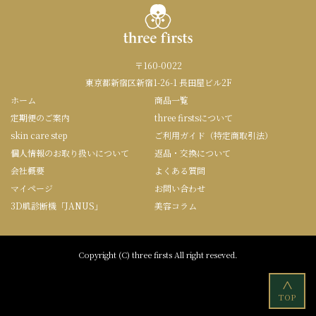
〒160-0022
東京都新宿区新宿1-26-1 長田屋ビル2F
ホーム
商品一覧
定期便のご案内
three firstsについて
skin care step
ご利用ガイド（特定商取引法）
個人情報のお取り扱いについて
返品・交換について
会社概要
よくある質問
マイページ
お問い合わせ
3D肌診断機「JANUS」
美容コラム
Copyright (C) three firsts All right reseved.
<
TOP