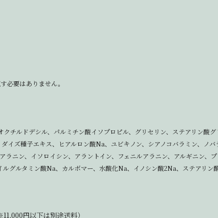
流す必要はありません。
オクチルドデシル、パルミチン酸イソプロピル、グリセリン、ステアリン酸グ
、ダイズ種子エキス、ヒアルロン酸Na、ユビキノン、シアノコバラミン、ノバ
アラニン、イソロイシン、アラントイン、フェニルアラニン、アルギニン、プロ
ルグルタミン酸Na、カルボマー、水酸化Na、イノシン酸2Na、ステアリン
11,000円以下は別途送料）