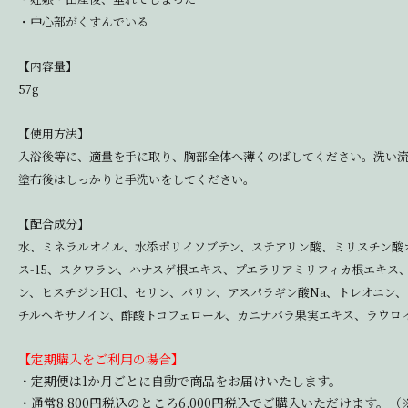
・中心部がくすんでいる
【内容量】
57g
【使用方法】
入浴後等に、適量を手に取り、胸部全体へ薄くのばしてください。洗い
塗布後はしっかりと手洗いをしてください。
【配合成分】
水、ミネラルオイル、水添ポリイソブテン、ステアリン酸、ミリスチン酸
ス-15、スクワラン、ハナスゲ根エキス、プエラリアミリフィカ根エキス
ン、ヒスチジンHCl、セリン、バリン、アスパラギン酸Na、トレオニン、
チルヘキサノイン、酢酸トコフェロール、カニナバラ果実エキス、ラウロイ
【定期購入をご利用の場合】
・定期便は1か月ごとに自動で商品をお届けいたします。
・通常8,800円税込のところ6,000円税込でご購入いただけます。（※