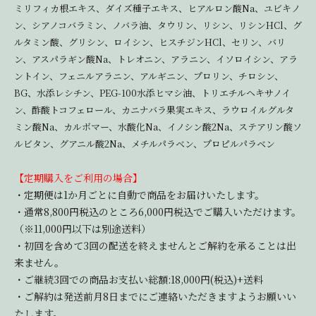
ミリフィカ根エキス、ダイズ種子エキス、ヒアルロン酸Na、ユビキノ
ン、シアノコバラミン、ノバラ油、タウリン、リシン、リシンHCl、グ
ルタミン酸、グリシン、ロイシン、ヒスチジンHCl、セリン、バリ
ン、アスパラギン酸Na、トレオニン、アラニン、イソロイシン、アラ
ントイン、フェニルアラニン、アルギニン、プロリン、チロシン、
BG、水添レシチン、PEG-100水添ヒマシ油、トリエチルヘキサノイ
ン、酢酸トコフェロール、カニナバラ果実エキス、ラウロイルグルタ
ミン酸Na、カルボマー、水酸化Na、イノシン酸2Na、ステアリン酸ソ
ルビタン、グアニル酸2Na、メチルパラベン、プロピルパラベン
【定期購入をご利用の場合】
・定期便は1か月ごとに自動で商品をお届けいたします。
・通常8,800円税込のところ6,000円税込でご購入いただけます。
（※11,000円以下は別途送料）
・初回を含めて3回の配送を終えませんとご解約を承ることは出
来ません。
・ご継続3回での商品お支払い総額:18,000円(税込)+送料
・ご解約は発送前月8日までにご連絡いただきますようお願いい
たします。