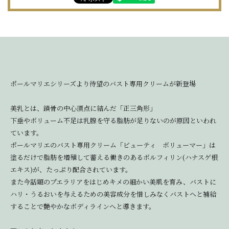
ポールマリエシリーズより待望のバスト専用クリームが新登場
美乳とは、鎖骨の中心頂点に結んだ「正三角形」
下垂やボリューム不足は乳腺を守る脂肪が足りないのが原因といわれ
ています。
ポールマリエのバスト専用クリーム「ビューティ ボリューマー」は
塗るだけで脂肪を増殖して蓄える働きのあるボルフィリン(ハナスゲ根
エキス)が、たっぷり配合されています。
また今話題のプエラリアをはじめキメの細かい美肌を育み、バストに
ハリ・うるおいを与えるための美容成分を惜しみなくバストへと補給
することで艶やかなボディラインへと導きます。