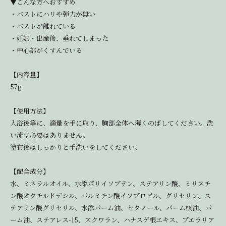
▼こんな方へおすすめ
・バストにハリや弾力が無い
・バストが離れている
・妊娠・出産後、垂れてしまった
・中心部がくすんでいる
【内容量】
57g
【使用方法】
入浴後等に、適量を手に取り、胸部全体へ薄くのばしてください。洗
い流す必要はありません。
塗布後はしっかりと手洗いをしてください。
【配合成分】
水、ミネラルオイル、水添ポリイソブテン、ステアリン酸、ミリスチ
ン酸オクチルドデシル、パルミチン酸イソプロピル、グリセリン、ス
テアリン酸グリセリル、水添パーム油、セタノール、パーム核油、パ
ーム油、ステアレス-15、スクワラン、ハナスゲ根エキス、プエラリア