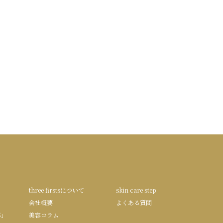
three firstsについて
skin care step
会社概要
よくある質問
S」
美容コラム