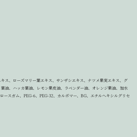
花エキス、ローズマリー葉エキス、サンザシエキス、ナツメ果実エキス、グ
リ葉油、ハッカ葉油、レモン果皮油、ラベンダー油、オレンジ果油、加水
ガム、PEG-6、PEG-32、カルボマー、BG、エチルヘキシルグリセ