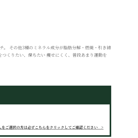
チ。 その他3種のミネラル成分が脂肪分解・燃焼・引き締
をつくりたい、保ちたい 痩せにくく、普段あまり運動を
。
入をご選択の方は
必ずこちらをクリックしてご確認ください