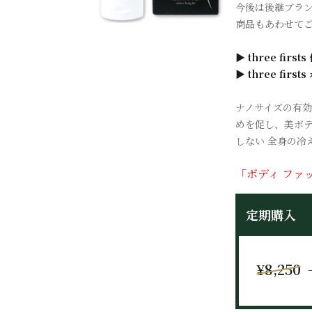
今後は後継ブランド
商品もあわせて
▶ three fir
▶ three fi
ナノサイズの有効
めを促し、美ボデ
しない 全身の冷
「ボディ ファ
定期購入
¥8,250