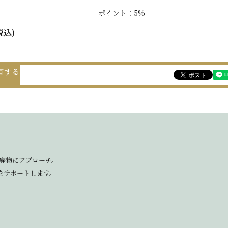
ポイント：5%
税込)
有する
廃物にアプローチ。
をサポートします。