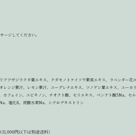
ッサージしてください。
、メリアアザジラクタ葉エキス、クダモノトケイソウ果実エキス、ラベンダー
オレンジ果汁、レモン果汁、ユーグレナエキス、ツノゲシ葉エキス、ユーカ
フェイン、ユビキノン、チオクト酸、セリエキス、ペンテト酸5Na、セルロース
Na、塩化K、炭酸水素Na、シクロデキストリン
11,000円以下は別途送料）