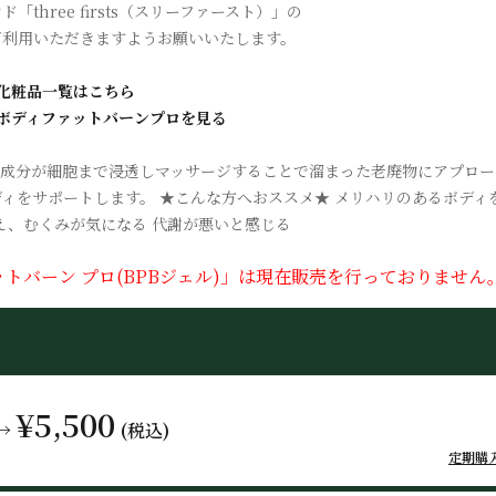
「three firsts（スリーファースト）」の
ご利用いただきますようお願いいたします。
sts 化粧品一覧はこちら
rsts ボディファットバーンプロを見る
成分が細胞まで浸透しマッサージすることで溜まった老廃物にアプロー
ィをサポートします。 ★こんな方へおススメ★ メリハリのあるボディ
え、むくみが気になる 代謝が悪いと感じる
ットバーン プロ(BPBジェル)」は現在販売を行っておりません
¥5,500
→
(税込)
定期購