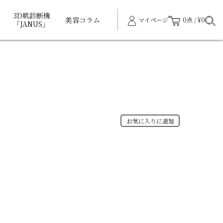
3D肌診断機
美容コラム
マイページ
0点 / ¥0
「JANUS」
お気に入りに追加