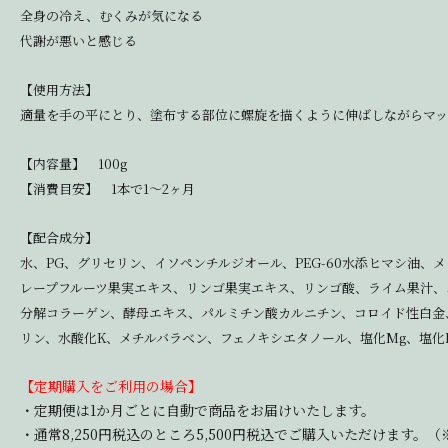
全身の冷え、むくみが気になる
代謝が悪いと感じる
【使用方法】
適量を手の平にとり、塗布する部位に螺旋を描くように伸ばしながらマ
【内容量】 100g
【消費目安】 1本で1～2ヶ月
【配合成分】
水、PG、グリセリン、イソペンチルジオール、PEG-60水添ヒマシ油
レープフルーツ果実エキス、リンゴ果実エキス、リンゴ酸、ライム果汁、
分解コラーゲン、酵母エキス、パルミチン酸カルニチン、コロイド性白金、カ
リン、水酸化K、メチルバラベン、フェノキシエタノール、塩化Mg、塩化
【定期購入をご利用の場合】
・定期便は1か月ごとに自動で商品をお届けいたします。
・通常8,250円税込のところ5,500円税込でご購入いただけます。（※