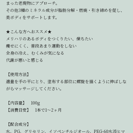
まった老廃物にアプローチ。
その他3種のミネラル成分が脂肪分解・燃焼・引き締めを促し、
美ボディをサポートします。
★こんな方へおススメ★
メリハリのあるボディをつくりたい、保ちたい
痩せにくく、普段あまり運動をしない
全身の冷え、むくみが気になる
代謝が悪いと感じる
【使用方法】
適量を手の平にとり、塗布する部位に螺旋を描くように伸ばしな
がらマッサージしてください。
【内容量】 100g
【消費目安】 1本で1～2ヶ月
【配合成分】
水、PG、グリセリン、イソペンチルジオール、PEG-60水添ヒマ