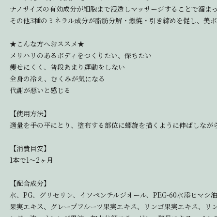
ナノサイズの有効成分が細胞まで浸透しマッサージすることで溜ま
その他3種のミネラル成分が脂肪分解・燃焼・引き締めを促し、美
★こんな方へおススメ★
メリハリのあるボディをつくりたい、保ちたい
痩せにくく、普段あまり運動をしない
全身の冷え、むくみが気になる
代謝が悪いと感じる
【使用方法】
適量を手の平にとり、塗布する部位に螺旋を描くように伸ばしなが
【消費目安】
1本で1～2ヶ月
【配合成分】
水、PG、グリセリン、イソペンチルジオール、PEG-60水添ヒ
果実エキス、グレープフルーツ果実エキス、リンゴ果実エキス、リ