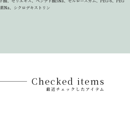
、セリエキス、ペンテト酸5Na、セルロースガム、PEG-6、PEG
水素Na、シクロデキストリン
Checked items
最近チェックしたアイテム