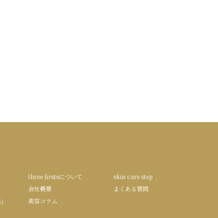
three firstsについて
skin care step
会社概要
よくある質問
S」
美容コラム