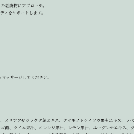
った老廃物にアプローチ。
ボディをサポートします。
らマッサージしてください。
マシ油、メリアアザジラクタ葉エキス、クダモノトケイソウ果実エキス、ラ
ンゴ酸、ライム果汁、オレンジ果汁、レモン果汁、ユーグレナエキス、