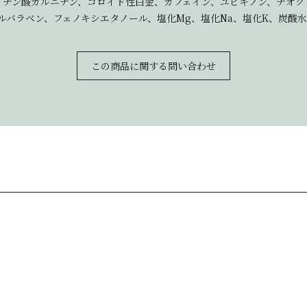
ン酸カルニチン、コロイド性白金、カフェイン、ユビキノン、チオクト酸
チルバラベン、フェノキシエタノール、塩化Mg、塩化Na、塩化K、炭酸
この商品に関する問い合わせ