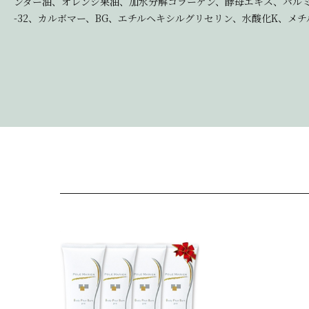
ンダー油、オレンジ果油、加水分解コラーゲン、酵母エキス、パルミチ
-32、カルボマー、BG、エチルヘキシルグリセリン、水酸化K、メ