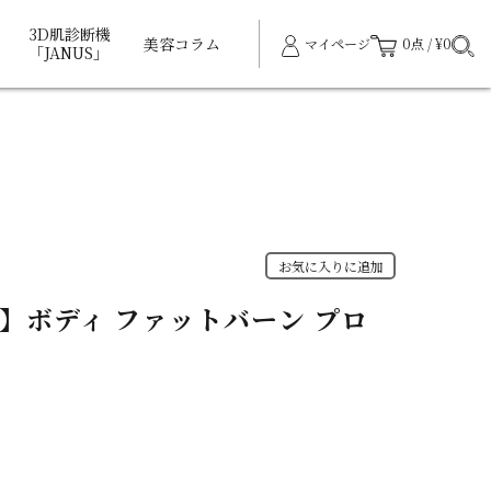
3D肌診断機
美容コラム
マイページ
0点 / ¥0
「JANUS」
お気に入りに追加
】ボディ ファットバーン プロ