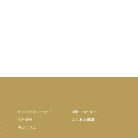
three firstsについて
skin care step
会社概要
よくある質問
S」
美容コラム