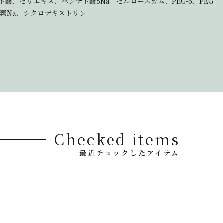
、セリエキス、ペンテト酸5Na、セルロースガム、PEG-6、PEG
水素Na、シクロデキストリン
Checked items
最近チェックしたアイテム