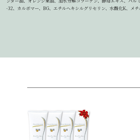
ンダー油、オレンジ果油、加水分解コラーゲン、酵母エキス、パルミチ
-32、カルボマー、BG、エチルヘキシルグリセリン、水酸化K、メ