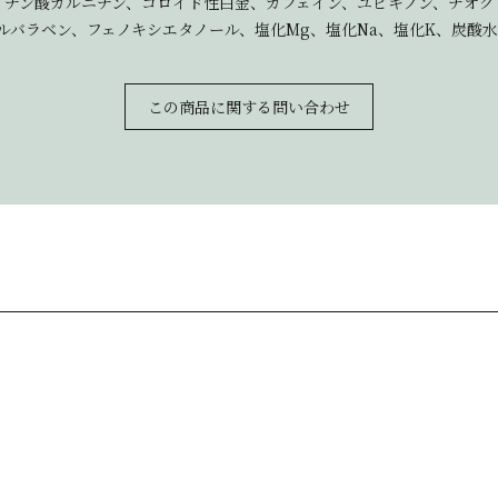
ン酸カルニチン、コロイド性白金、カフェイン、ユビキノン、チオクト酸
チルバラベン、フェノキシエタノール、塩化Mg、塩化Na、塩化K、炭酸
この商品に関する問い合わせ