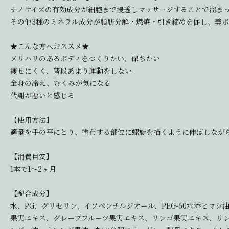
ナノサイズの有効成分が細胞まで浸透しマッサージすることで溜ま
その他3種のミネラル成分が脂肪分解・燃焼・引き締めを促し、美
★こんな方へおススメ★
メリハリのあるボディをつくりたい、保ちたい
痩せにくく、普段あまり運動をしない
全身の冷え、むくみが気になる
代謝が悪いと感じる
【使用方法】
適量を手の平にとり、塗布する部位に螺旋を描くように伸ばしなが
【消費目安】
1本で1～2ヶ月
【配合成分】
水、PG、グリセリン、イソペンチルジオール、PEG-60水添ヒ
果実エキス、グレープフルーツ果実エキス、リンゴ果実エキス、リ