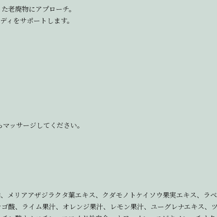
った老廃物にアプローチ。
ボディをサポートします。
らマッサージしてください。
マシ油、メリアアザジラクタ葉エキス、クダモノトケイソウ果実エキス、ラ
ンゴ酸、ライム果汁、オレンジ果汁、レモン果汁、ユーグレナエキス、