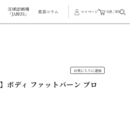
3D肌診断機
美容コラム
マイページ
0点 / ¥0
「JANUS」
お気に入りに追加
】ボディ ファットバーン プロ