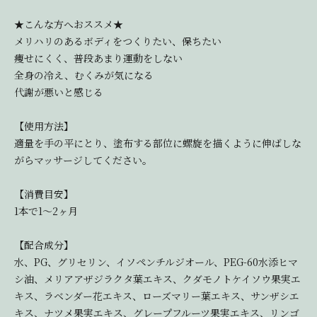
★こんな方へおススメ★
メリハリのあるボディをつくりたい、保ちたい
痩せにくく、普段あまり運動をしない
全身の冷え、むくみが気になる
代謝が悪いと感じる
【使用方法】
適量を手の平にとり、塗布する部位に螺旋を描くように伸ばしな
がらマッサージしてください。
【消費目安】
1本で1～2ヶ月
【配合成分】
水、PG、グリセリン、イソペンチルジオール、PEG-60水添ヒマ
シ油、メリアアザジラクタ葉エキス、クダモノトケイソウ果実エ
キス、ラベンダー花エキス、ローズマリー葉エキス、サンザシエ
キス、ナツメ果実エキス、グレープフルーツ果実エキス、リンゴ