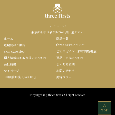
〒160-0022
東京都新宿区新宿1-26-1 長田屋ビル2F
ホーム
商品一覧
定期便のご案内
three firstsについて
skin care step
ご利用ガイド（特定商取引法）
個人情報のお取り扱いについて
返品・交換について
会社概要
よくある質問
マイページ
お問い合わせ
3D肌診断機「JANUS」
美容コラム
Copyright (C) three firsts All right reseved.
<
TOP