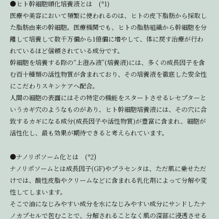
●ヒト幹細胞順化培養液とは (*1)
医療や美容において頻繁に使われるのは、ヒトの皮下脂肪から採取し
た脂肪由来の幹細胞。医療機関でも、ヒトの脂肪組織から幹細胞を分
離して培養して数千万個から1億個に増やして、体に戻す治療が行わ
れているほど信頼されている成分です。
幹細胞を培養する際の“上澄み液”(培養液)には、多くの成長因子を含
む百十種類の活性物質が含まれており、その培養液を徹底した安全性
にこだわりスキンケアへ配合。
人間の細胞の表面にはその特定の機能をスタートさせるレセプターと
いうカギ穴のようなものがあり、ヒト幹細胞培養液には、その穴に合
致するカギになる成分(成長因子や活性物質)が豊富に含まれ、細胞が
活性化し、最も効果が期待できると考えられています。
)
●ナノリポソーム化とは (*2
ナノリポソームとは成長因子(GF)やプラセンタは、ただ肌に乗せただ
けでは、酸性皮脂やクリームなどに含まれる乳化剤によって分解や変
性してしまいます。
そこで油になじみやすい成分を水になじみやすい成分にサンドしたナ
ノカプセルで包むことで、分解されることなく肌の深部に浸透させる