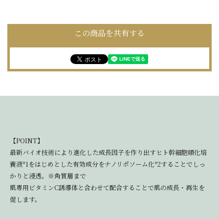
この商品を共有する
【POINT】
最新バイオ技術により進化した成長因子を作り出すヒト幹細胞順化培
養液*1をはじめとした有効成分をナノリポソーム化*2することでしっ
かりと浸透。※角質層まで
肌専用ビタミンC誘導体と合わせて配合することで肌の成長・再生を
促します。