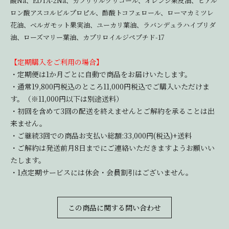
酸Na、EDTA-2Na、カプリリルグリコール、オレンジ果皮油、ヒアル
ロン酸アスコルビルプロピル、酢酸トコフェロール、ローマカミツレ
花油、ベルガモット果実油、ユーカリ葉油、ラバンデュラハイブリダ
油、ローズマリー葉油、カプリロイルジペプチド-17
【定期購入をご利用の場合】
・定期便は1か月ごとに自動で商品をお届けいたします。
・通常19,800円税込のところ11,000円税込でご購入いただけま
す。（※11,000円以下は別途送料）
・初回を含めて3回の配送を終えませんとご解約を承ることは出
来ません。
・ご継続3回での商品お支払い総額:33,000円(税込)+送料
・ご解約は発送前月8日までにご連絡いただきますようお願いい
たします。
・1点定期サービスには休会・会員割引はございません。
この商品に関する問い合わせ