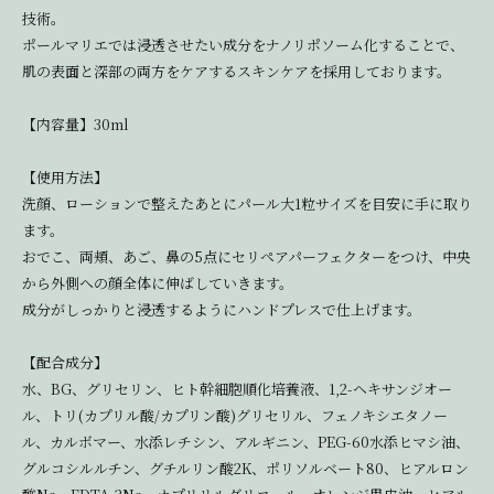
技術。
ポールマリエでは浸透させたい成分をナノリポソーム化することで、
肌の表面と深部の両方をケアするスキンケアを採用しております。
【内容量】30ml
【使用方法】
洗顔、ローションで整えたあとにパール大1粒サイズを目安に手に取り
ます。
おでこ、両頬、あご、鼻の5点にセリペアパーフェクターをつけ、中央
から外側への顔全体に伸ばしていきます。
成分がしっかりと浸透するようにハンドプレスで仕上げます。
【配合成分】
水、BG、グリセリン、ヒト幹細胞順化培養液、1,2-ヘキサンジオー
ル、トリ(カプリル酸/カプリン酸)グリセリル、フェノキシエタノー
ル、カルボマー、水添レチシン、アルギニン、PEG-60水添ヒマシ油、
グルコシルルチン、グチルリン酸2K、ポリソルベート80、ヒアルロン