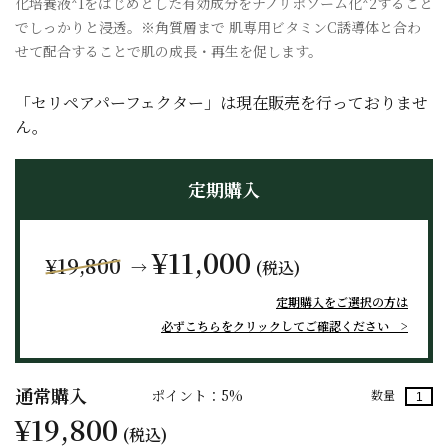
化培養液*1をはじめとした有効成分をナノリポソーム化*2すること
でしっかりと浸透。※角質層まで 肌専用ビタミンC誘導体と合わ
せて配合することで肌の成長・再生を促します。
「セリペアパーフェクター」は現在販売を行っておりませ
ん。
定期購入
¥11,000
¥19,800
→
(税込)
定期購入をご選択の方は
必ずこちらをクリックしてご確認ください
通常購入
ポイント：5%
数量
¥19,800
(税込)