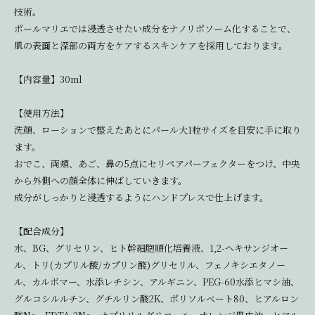
技術。
ポールマリエでは浸透させたい成分をナノリポソーム化することで、
肌の表面と深部の両方をケアするスキンケアを採用しております。
【内容量】30ml
【使用方法】
洗顔、ローションで整えたあとにパール大1粒サイズを目安に手に取り
ます。
おでこ、両頬、あご、鼻の5点にセリペアパーフェクターをつけ、中央
から外側への顔全体に伸ばしていきます。
成分がしっかりと浸透するようにハンドプレスで仕上げます。
【配合成分】
水、BG、グリセリン、ヒト幹細胞順化培養液、1,2-ヘキサンジオー
ル、トリ(カプリル酸/カプリン酸)グリセリル、フェノキシエタノー
ル、カルボマー、水添レチシン、アルギニン、PEG-60水添ヒマシ油、
グルコシルルチン、グチルリン酸2K、ポリソルベート80、ヒアルロン