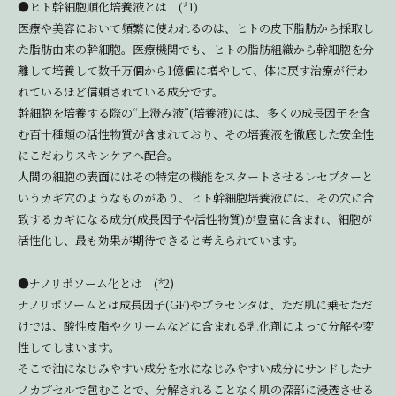
●ヒト幹細胞順化培養液とは (*1)
医療や美容において頻繁に使われるのは、ヒトの皮下脂肪から採取し
た脂肪由来の幹細胞。医療機関でも、ヒトの脂肪組織から幹細胞を分
離して培養して数千万個から1億個に増やして、体に戻す治療が行わ
れているほど信頼されている成分です。
幹細胞を培養する際の“上澄み液”(培養液)には、多くの成長因子を含
む百十種類の活性物質が含まれており、その培養液を徹底した安全性
にこだわりスキンケアへ配合。
人間の細胞の表面にはその特定の機能をスタートさせるレセプターと
いうカギ穴のようなものがあり、ヒト幹細胞培養液には、その穴に合
致するカギになる成分(成長因子や活性物質)が豊富に含まれ、細胞が
活性化し、最も効果が期待できると考えられています。
)
●ナノリポソーム化とは (*2
ナノリポソームとは成長因子(GF)やプラセンタは、ただ肌に乗せただ
けでは、酸性皮脂やクリームなどに含まれる乳化剤によって分解や変
性してしまいます。
そこで油になじみやすい成分を水になじみやすい成分にサンドしたナ
ノカプセルで包むことで、分解されることなく肌の深部に浸透させる