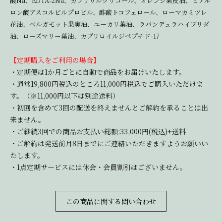
酸Na、EDTA-2Na、カプリリルグリコール、オレンジ果皮油、ヒアル
ロン酸アスコルビルプロピル、酢酸トコフェロール、ローマカミツレ
花油、ベルガモット果実油、ユーカリ葉油、ラバンデュラハイブリダ
油、ローズマリー葉油、カプリロイルジペプチド-17
【定期購入をご利用の場合】
・定期便は1か月ごとに自動で商品をお届けいたします。
・通常19,800円税込のところ11,000円税込でご購入いただけま
す。（※11,000円以下は別途送料）
・初回を含めて3回の配送を終えませんとご解約を承ることは出
来ません。
・ご継続3回での商品お支払い総額:33,000円(税込)+送料
・ご解約は発送前月8日までにご連絡いただきますようお願いい
たします。
・1点定期サービスには休会・会員割引はございません。
この商品に関する問い合わせ