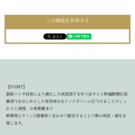
この商品を共有する
【POINT】
最新バイオ技術により進化した成長因子を作り出すヒト幹細胞順化培
養液*1をはじめとした有効成分をナノリポソーム化*2することでしっ
かりと浸透。※角質層まで
肌専用ビタミンC誘導体と合わせて配合することで肌の成長・再生を
促します。