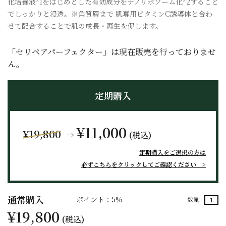
化培養液*1をはじめとした有効成分をナノリポソーム化*2すること
でしっかりと浸透。※角質層まで 肌専用ビタミンC誘導体と合わ
せて配合することで肌の成長・再生を促します。
「セリペアパーフェクター」は現在販売を行っておりませ
ん。
定期購入
¥11,000
¥19,800
→
(税込)
定期購入をご選択の方は
必ずこちらをクリックしてご確認ください
通常購入
ポイント：5%
数量
¥19,800
(税込)