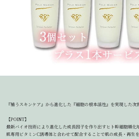
『補うスキンケア』から進化した『細胞の根本活性』を実現した次
【POINT】
最新バイオ技術により進化した成長因子を作り出すヒト幹細胞順化培
肌専用ビタミンC誘導体と合わせて配合することで肌の成長・再生