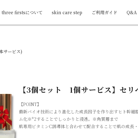
three firstsについて
skin care step
ご利用ガイド
Q&A
1本サービス)
【3個セット 1個サービス】セリ
【POINT】
最新バイオ技術により進化した成長因子を作り出すヒト幹細胞
ム化※*2することでしっかりと浸透。※角質層まで
肌専用ビタミンC誘導体と合わせて配合することで肌の成長