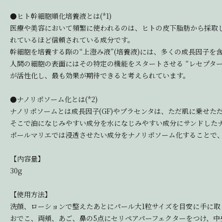
●ヒト幹細胞順化培養液とは(*1)
医療や美容において頻繁に使われるのは、ヒトの皮下脂肪から採取
れているほど信頼されている成分です。
幹細胞を培養する際の“上澄み液”(培養液)には、多くの成長因子
人間の細胞の表面にはその特定の機能をスタートさせる “レセプタ
が活性化し、最も効果が期待できると考えられています。
●ナノリポソーム化とは(*2)
ナノリポソームとは成長因子(GF)やプラセンタは、ただ肌に乗せ
そこで油になじみやすい成分を水になじみやすい成分にサンドした
ポールマリエでは浸透させたい成分をナノリポソーム化することで
【内容量】
30g
【使用方法】
洗顔、ローションで整えたあとにパール大1粒サイズを目安に手に取
おでこ、両頬、あご、鼻の5点にセリペアパーフェクターをつけ、中