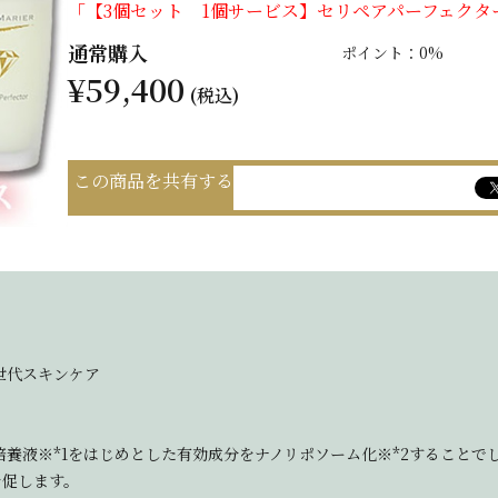
「【3個セット 1個サービス】セリペアパーフェク
通常購入
ポイント：0%
¥59,400
(税込)
この商品を共有する
世代スキンケア
養液※*1をはじめとした有効成分をナノリポソーム化※*2することで
を促します。