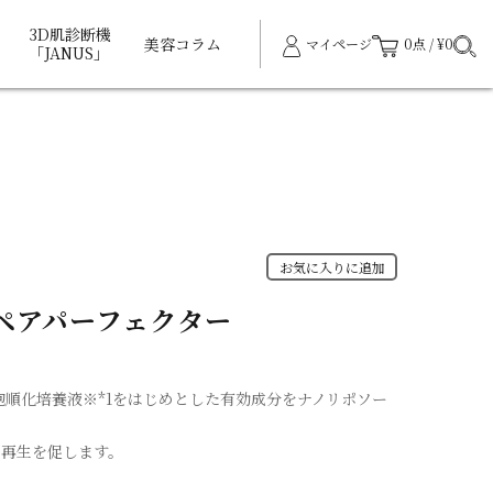
3D肌診断機
美容コラム
マイページ
0点 / ¥0
「JANUS」
お気に入りに追加
ペアパーフェクター
順化培養液※*1をはじめとした有効成分をナノリポソー
・再生を促します。