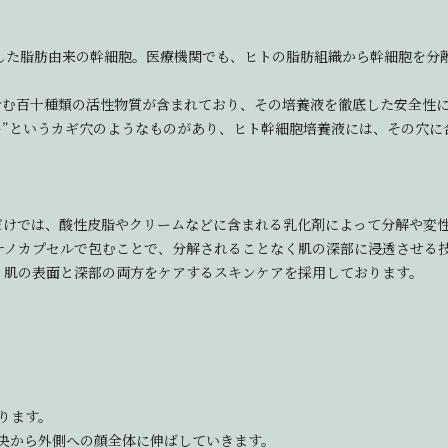
した脂肪由来の幹細胞。医療機関でも、ヒトの脂肪組織から幹細胞を分
を含む百十種類の活性物質が含まれており、その培養液を徹底した安全性
ー”というカギ穴のようなものがあり、ヒト幹細胞培養液には、その穴に
ただけでは、酸性皮脂やクリームなどに含まれる乳化剤によって分解や変
ナノカプセルで包むことで、分解されることなく肌の深部に浸透させる
、肌の表面と深部の両方をケアするスキンケアを採用しております。
ります。
央から外側への顔全体に伸ばしていきます。