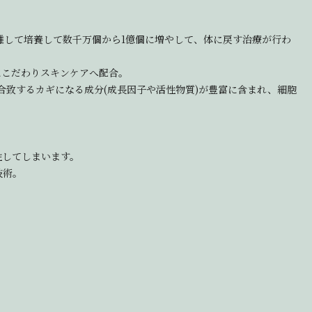
離して培養して数千万個から1億個に増やして、体に戻す治療が行わ
にこだわりスキンケアへ配合。
合致するカギになる成分(成長因子や活性物質)が豊富に含まれ、細胞
性してしまいます。
技術。