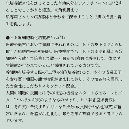
化培養液※*1をはじめとした有効成分をナノリポソーム化※*2す
ることでしっかりと浸透。※角質層まで
肌専用ビタミンC誘導体と合わせて配合することで肌の成長・再
生を促します。
●ヒト幹細胞順化培養液とは(*1)
医療や美容において頻繁に使われるのは、ヒトの皮下脂肪から採
取した脂肪由来の幹細胞。医療機関でも、ヒトの脂肪組織から幹
細胞を分離して培養して数千万個から1億個に増やして、体に戻
す治療が行われているほど信頼されている成分です。
幹細胞を培養する際の“上澄み液”(培養液)には、多くの成長因子
を含む百十種類の活性物質が含まれており、その培養液を徹底し
た安全性にこだわりスキンケアへ配合。
人間の細胞の表面にはその特定の機能をスタートさせる “レセプ
ター”というカギ穴のようなものがあり、ヒト幹細胞培養液に
は、その穴に合致するカギになる成分(成長因子や活性物質)が豊
富に含まれ、細胞が活性化し、最も効果が期待できると考えられ
ています。