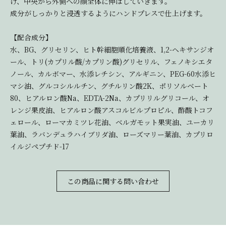
け、中央から外側への顔全体に伸ばしていきます。
成分がしっかりと浸透するようにハンドプレスで仕上げます。
【配合成分】
水、BG、グリセリン、ヒト幹細胞順化培養液、1,2-ヘキサンジオ
ール、トリ(カプリル酸/カプリン酸)グリセリル、フェノキシエタ
ノール、カルボマー、水添レチシン、アルギニン、PEG-60水添ヒ
マシ油、グルコシルルチン、グチルリン酸2K、ポリソルベート
80、ヒアルロン酸Na、EDTA-2Na、カプリリルグリコール、オ
レンジ果皮油、ヒアルロン酸アスコルビルプロピル、酢酸トコフ
ェロール、ローマカミツレ花油、ベルガモット果実油、ユーカリ
葉油、ラバンデュラハイブリダ油、ローズマリー葉油、カプリロ
イルジペプチド-17
この商品に関する問い合わせ