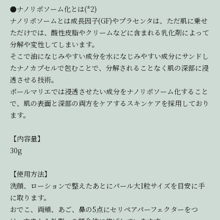
●ナノリポソーム化とは(*2)
ナノリポソームとは成長因子(GF)やプラセンタは、ただ肌に乗せ
ただけでは、酸性皮脂やクリームなどに含まれる乳化剤によって
分解や変性してしまいます。
そこで油になじみやすい成分を水になじみやすい成分にサンドし
たナノカプセルで包むことで、分解されることなく肌の深部に浸
透させる技術。
ポールマリエでは浸透させたい成分をナノリポソーム化すること
で、肌の表面と深部の両方をケアするスキンケアを採用しており
ます。
【内容量】
30g
【使用方法】
洗顔、ローションで整えたあとにパール大1粒サイズを目安に手
に取ります。
おでこ、両頬、あご、鼻の5点にセリペアパーフェクターをつ