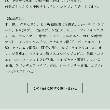
け、中央から外側への顔全体に伸ばしていきます。
成分がしっかりと浸透するようにハンドプレスで仕上げます。
【配合成分】
水、BG、グリセリン、ヒト幹細胞順化培養液、1,2-ヘキサンジオ
ール、トリ(カプリル酸/カプリン酸)グリセリル、フェノキシエタ
ノール、カルボマー、水添レチシン、アルギニン、PEG-60水添ヒ
マシ油、グルコシルルチン、グチルリン酸2K、ポリソルベート
80、ヒアルロン酸Na、EDTA-2Na、カプリリルグリコール、オ
レンジ果皮油、ヒアルロン酸アスコルビルプロピル、酢酸トコフ
ェロール、ローマカミツレ花油、ベルガモット果実油、ユーカリ
葉油、ラバンデュラハイブリダ油、ローズマリー葉油、カプリロ
イルジペプチド-17
この商品に関する問い合わせ