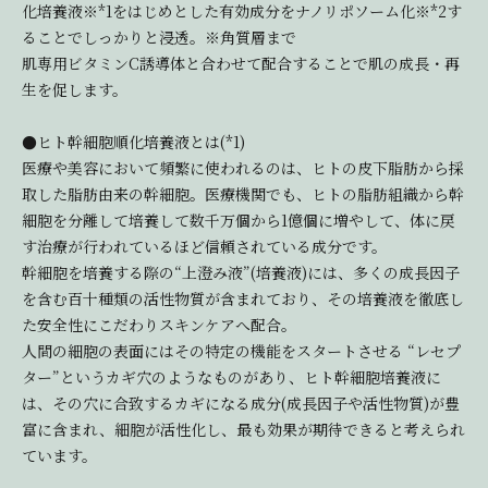
化培養液※*1をはじめとした有効成分をナノリポソーム化※*2す
ることでしっかりと浸透。※角質層まで
肌専用ビタミンC誘導体と合わせて配合することで肌の成長・再
生を促します。
●ヒト幹細胞順化培養液とは(*1)
医療や美容において頻繁に使われるのは、ヒトの皮下脂肪から採
取した脂肪由来の幹細胞。医療機関でも、ヒトの脂肪組織から幹
細胞を分離して培養して数千万個から1億個に増やして、体に戻
す治療が行われているほど信頼されている成分です。
幹細胞を培養する際の“上澄み液”(培養液)には、多くの成長因子
を含む百十種類の活性物質が含まれており、その培養液を徹底し
た安全性にこだわりスキンケアへ配合。
人間の細胞の表面にはその特定の機能をスタートさせる “レセプ
ター”というカギ穴のようなものがあり、ヒト幹細胞培養液に
は、その穴に合致するカギになる成分(成長因子や活性物質)が豊
富に含まれ、細胞が活性化し、最も効果が期待できると考えられ
ています。