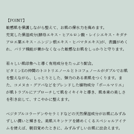
【POINT】
敏感肌を保護しながら整えて、お肌の保水力を高めます。
充実した保湿成分(酵母エキス・ヒアルロン酸・レイシエキス・キダチ
アロエ葉エキス・ニンジン根エキス・ヒバマタエキス)が、表面がめく
れ、バリア機能が働かなくなった敏感なお肌をしっかりと守ります。
若々しい肌印象へと導く有用成分をたっぷり配合。
ビタミンEの仲間のトコトリエノールとトコフェノールがダブルでお肌
を整えながら、しっとりとした、弾力のある素肌をつくります。ま
た、コメヌカ・グアバなどをブレンドした植物成分「ポールマリエ」
が肌トラブルにアプローチして肌をイキイキと導き、肌本来の美しさ
を引き出して、すこやかに整えます。
ベジタブルコラーゲンやセラミドなどの天然保湿成分がお肌にみずみ
ずしい潤いと輝きを。美肌スキンケアを締めくくるスペシャルアイテ
ムを使えば、朝目覚めたときに、みずみずしいお肌に出会えます。