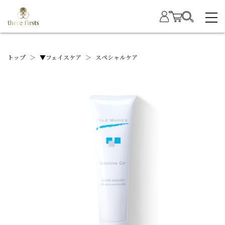
トップ
＞
▼フェイスケア
＞
スペシャルケア