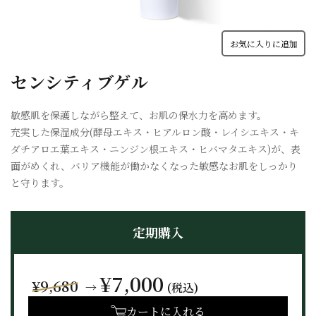
お気に入りに追加
センシティブゲル
敏感肌を保護しながら整えて、お肌の保水力を高めます。
充実した保湿成分(酵母エキス・ヒアルロン酸・レイシエキス・キ
ダチアロエ葉エキス・ニンジン根エキス・ヒバマタエキス)が、表
面がめくれ、バリア機能が働かなくなった敏感なお肌をしっかり
と守ります。
定期購入
¥7,000
¥9,680
→
(税込)
カートに入れる