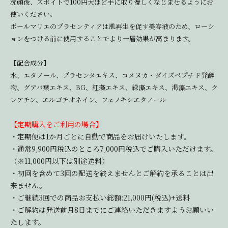
洗顔後、スポイトで100円大ほど手に取り優しくなじませるようにお
使いください。
ポールマリエのプラセンティアは肌再生を促す美容液のため、ローシ
ョンをつける前に使用することでより一層効果が高まります。
【配合成分】
水、エタノール、プラセンタエキス、コメヌカ・ダイズペプチド発酵
物、グアバ葉エキス、BG、紅藻エキス、緑藻エキス、渇藻エキス、ク
レアチン、エルゴチオネイン、フェノキシエタノール
【定期購入をご利用の場合】
・定期便は1か月ごとに自動で商品をお届けいたします。
・通常9,900円税込のところ7,000円税込でご購入いただけます。
（※11,000円以下は別途送料）
・初回を含めて3回の配送を終えませんとご解約を承ることは出
来ません。
・ご継続3回での商品お支払い総額:21,000円(税込)+送料
・ご解約は発送前月8日までにご連絡いただきますようお願いい
たします。