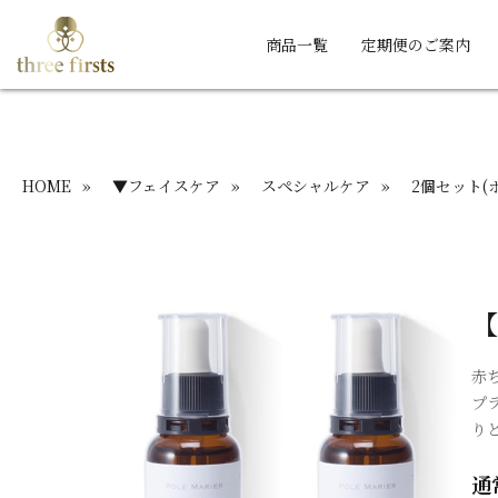
商品一覧
定期便のご案内
HOME
»
▼フェイスケア
»
スペシャルケア
»
2個セット(
【
赤
プ
り
通