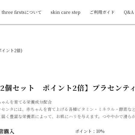
three firstsについて
skin care step
ご利用ガイド
Q&A
ポイント2倍)
2個セット ポイント2倍】プラセンティ
ちゃんを育てる栄養成分配合
ラセンタには、赤ちゃんを育て上げる各種ビタミン・ミネラル・酵素な
と届く豊富な栄養素によって、お肌にハリを与えます。つややかで滑ら
常購入
ポイント：10%