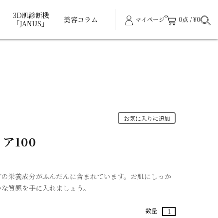
3D肌診断機
美容コラム
マイページ
0点 / ¥0
「JANUS」
お気に入りに追加
ア100
どの栄養成分がふんだんに含まれています。お肌にしっか
かな質感を手に入れましょう。
数量