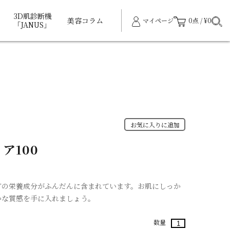
3D肌診断機
美容コラム
マイページ
0点 / ¥0
「JANUS」
お気に入りに追加
ア100
どの栄養成分がふんだんに含まれています。お肌にしっか
かな質感を手に入れましょう。
数量