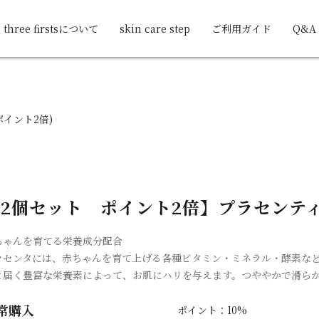
three firstsについて
skin care step
ご利用ガイド
Q&A
ポイント2倍)
2個セット ポイント2倍】プラセンティ
ちゃんを育てる栄養成分配合
ラセンタには、赤ちゃんを育て上げる各種ビタミン・ミネラル・酵素な
と届く豊富な栄養素によって、お肌にハリを与えます。つややかで滑ら
常購入
ポイント：10%