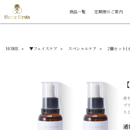
商品一覧
定期便のご案内
HOME
»
▼フェイスケア
»
スペシャルケア
»
2個セット(
【
赤
プ
り
通