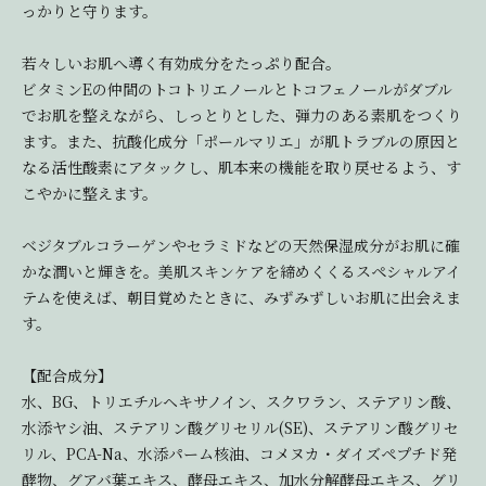
っかりと守ります。
若々しいお肌へ導く有効成分をたっぷり配合。
ビタミンEの仲間のトコトリエノールとトコフェノールがダブル
でお肌を整えながら、しっとりとした、弾力のある素肌をつくり
ます。また、抗酸化成分「ポールマリエ」が肌トラブルの原因と
なる活性酸素にアタックし、肌本来の機能を取り戻せるよう、す
こやかに整えます。
ベジタブルコラーゲンやセラミドなどの天然保湿成分がお肌に確
かな潤いと輝きを。美肌スキンケアを締めくくるスペシャルアイ
テムを使えば、朝目覚めたときに、みずみずしいお肌に出会えま
す。
【配合成分】
水、BG、トリエチルヘキサノイン、スクワラン、ステアリン酸、
水添ヤシ油、ステアリン酸グリセリル(SE)、ステアリン酸グリセ
リル、PCA-Na、水添パーム核油、コメヌカ・ダイズペプチド発
酵物、グアバ葉エキス、酵母エキス、加水分解酵母エキス、グリ