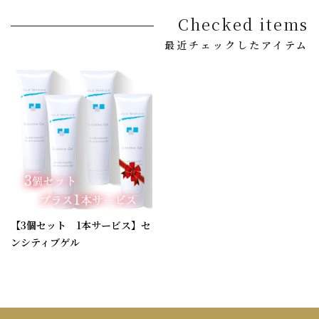
Checked items
最近チェックしたアイテム
【3個セット 1本サービス】セ
ンシティブゲル