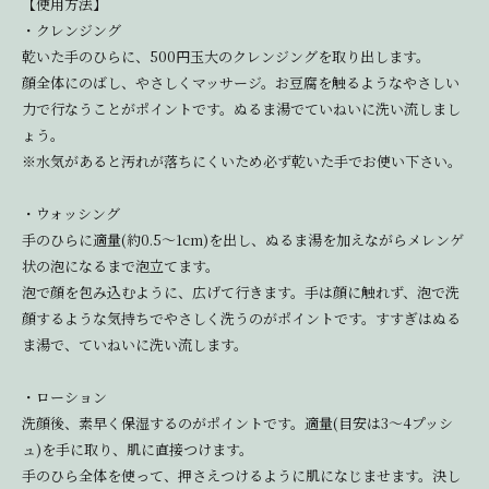
【使用方法】
・クレンジング
乾いた手のひらに、500円玉大のクレンジングを取り出します。
顔全体にのばし、やさしくマッサージ。お豆腐を触るようなやさしい
力で行なうことがポイントです。ぬるま湯でていねいに洗い流しまし
ょう。
※水気があると汚れが落ちにくいため必ず乾いた手でお使い下さい。
・ウォッシング
手のひらに適量(約0.5～1cm)を出し、ぬるま湯を加えながらメレンゲ
状の泡になるまで泡立てます。
泡で顔を包み込むように、広げて行きます。手は顔に触れず、泡で洗
顔するような気持ちでやさしく洗うのがポイントです。すすぎはぬる
ま湯で、ていねいに洗い流します。
・ローション
洗顔後、素早く保湿するのがポイントです。適量(目安は3～4プッシ
ュ)を手に取り、肌に直接つけます。
手のひら全体を使って、押さえつけるように肌になじませます。決し