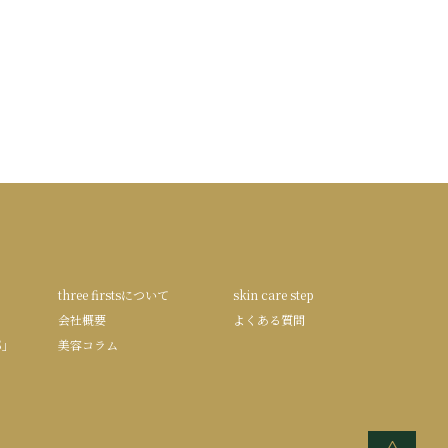
three firstsについて
skin care step
会社概要
よくある質問
S」
美容コラム
<