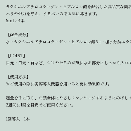
サクシニルアテロコラーゲン・ヒアルロン酸を配合した高品質な美
ハリや弾力を与え、うるおいのある肌に導きます。
5ml×4本
【配合成分】
水・サクシニルアテロコラーゲン・ヒアルロン酸Na・加水分解エラ
【POINT】
目元・口元・首など、シワやたるみが気になる部分にしっかり入れ
【使用方法】
※ご使用の際に美容導入機器を用いると更に効果的です。
適量を手に取り、お顔全体にやさしくマッサージするようにのばし
2週間に1回を目安でご使用ください。
1回導入 1本