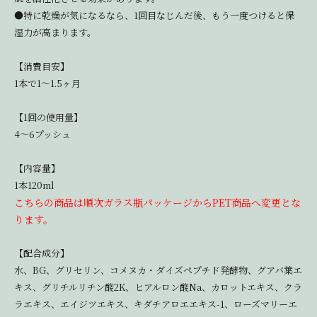
●特に乾燥が気になるなら、1回目なじんだ後、もう一度つけると保
湿力が高まります。
【消費目安】
1本で1～1.5ヶ月
【1回の使用量】
4～6プッシュ
【内容量】
1本120ml
こちらの商品は順次ガラス瓶パッケージからPET商品へ変更とな
ります。
【配合成分】
水、BG、グリセリン、コメヌカ・ダイズペプチド発酵物、グアバ葉エ
キス、グリチルリチン酸2K、ヒアルロン酸Na、カロットエキス、クラ
ラエキス、エイジツエキス、キダチアロエエキス-1、ローズマリーエ