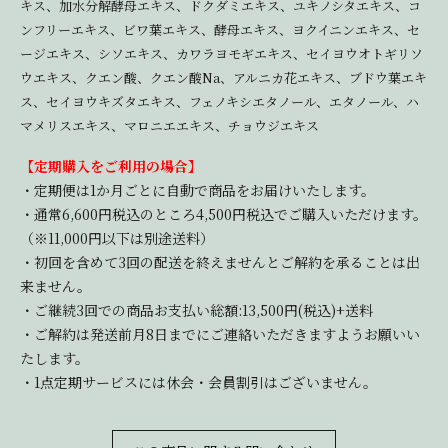
キス、加水分解酵母エキス、ドクダミエキス、ユキノシタエキス、コ
ンフリーエキス、ビワ葉エキス、酵母エキス、ヨクイニンエキス、セ
ージエキス、シソエキス、カワラヨモギエキス、セイヨウオトギリソ
ウエキス、クエン酸、クエン酸Na、アルニカ花エキス、ブドウ葉エキ
ス、セイヨウキズタエキス、フェノキシエタノール、エタノール、ハ
マメリスエキス、マロニエエキス、チョウジエキス
【定期購入をご利用の場合】
・定期便は1か月ごとに自動で商品をお届けいたします。
・通常6,600円税込のところ4,500円税込でご購入いただけます。
（※11,000円以下は別途送料）
・初回を含めて3回の配送を終えませんとご解約を承ることは出
来ません。
・ご継続3回での商品お支払い総額:13,500円(税込)+送料
・ご解約は発送前月8日までにご連絡いただきますようお願いい
たします。
・1点定期サービスには休会・会員割引はございません。