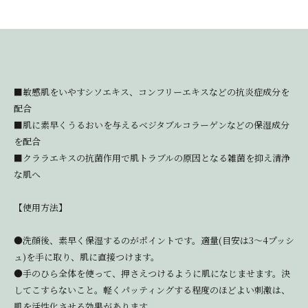
■敏感肌をいやすシソエキス、コンフリーエキスなどの抗炎症成分を
配合
■肌に素早くうるおいを与えるベジタブルコラーゲンなどの保湿成分
を配合
■クララエキスの抗菌作用で肌トラブルの原因となる雑菌を抑え清浄
な肌へ
【使用方法】
●洗顔後、素早く保湿するのがポイントです。適量(目安は3～4プッシ
ュ)を手に取り、肌に直接つけます。
●手のひら全体を使って、押さえつけるように肌になじませます。決
してこすらないこと。軽くパッティングする程度のほどよい刺激は、
肌を活性化させる効果があります。