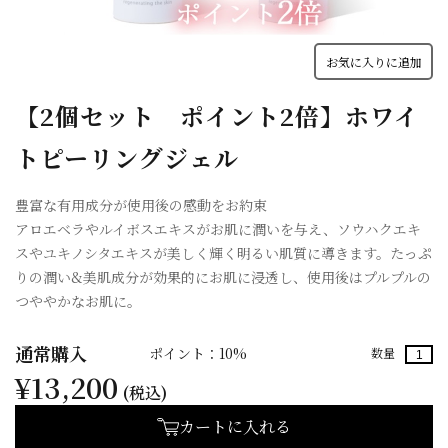
お気に入りに追加
【2個セット ポイント2倍】ホワイ
トピーリングジェル
豊富な有用成分が使用後の感動をお約束
アロエベラやルイボスエキスがお肌に潤いを与え、ソウハクエキ
スやユキノシタエキスが美しく輝く明るい肌質に導きます。たっぷ
りの潤い&美肌成分が効果的にお肌に浸透し、使用後はプルプルの
つややかなお肌に。
通常購入
ポイント：10%
数量
¥13,200
(税込)
カートに入れる