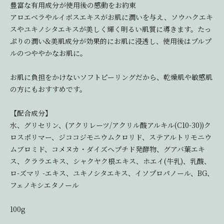
豊富な有用成分が使用後の感動をお約束
アロエベラやルイボスエキスがお肌に潤いを与え、ソウハクエキ
スやユキノシタエキスが美しく輝く明るい肌質に導きます。たっ
ぷりの潤い&美肌成分が効果的にお肌に浸透し、使用後はプルプ
ルのつややかなお肌に。
お肌に負担をかけないソフトピーリングだから、乾燥肌や敏感肌
の方にもおすすめです。
【配合成分】
水、グリセリン、(アクリレーツ/アクリル酸アルキル(C10-30))ク
ロスポリマー、ジココジモニウムクロリド、ステアルトリモニウ
ムブロミド、コメヌカ・ダイズヘプチド発酵物、グアバ葉エキ
ス、クララエキス、シャクヤク根エキス、ホエイ(牛乳)、乳酸、
ロ-ズマリ -エキス、ユキノシタエキス、イソプロパノール、BG、
フェノキシエタノール
100g