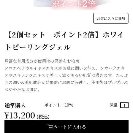
お気に入りに追加
【2個セット ポイント2倍】ホワイ
トピーリングジェル
豊富な有用成分が使用後の感動をお約束
アロエベラやルイボスエキスがお肌に潤いを与え、ソウハクエキ
スやユキノシタエキスが美しく輝く明るい肌質に導きます。たっぷ
りの潤い&美肌成分が効果的にお肌に浸透し、使用後はプルプルの
つややかなお肌に。
通常購入
ポイント：10%
数量
¥13,200
(税込)
カートに入れる