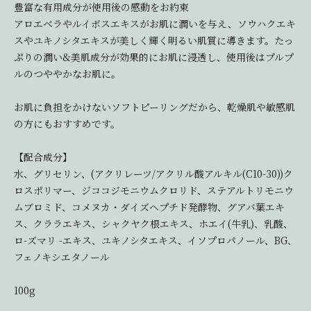
豊富な有用成分が使用後の感動をお約束
アロエベラやルイボスエキスがお肌に潤いを与え、ソウハクエキ
スやユキノシタエキスが美しく輝く明るい肌質に導きます。たっ
ぷりの潤い&美肌成分が効果的にお肌に浸透し、使用後はプルプ
ルのつややかなお肌に。
お肌に負担をかけないソフトピーリングだから、乾燥肌や敏感肌
の方にもおすすめです。
【配合成分】
水、グリセリン、(アクリレーツ/アクリル酸アルキル(C10-30))ク
ロスポリマー、ジココジモニウムクロリド、ステアルトリモニウ
ムブロミド、コメヌカ・ダイズヘプチド発酵物、グアバ葉エキ
ス、クララエキス、シャクヤク根エキス、ホエイ(牛乳)、乳酸、
ロ-ズマリ -エキス、ユキノシタエキス、イソプロパノール、BG、
フェノキシエタノール
100g