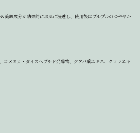
い&美肌成分が効果的にお肌に浸透し、使用後はプルプルのつややか
ミド、コメヌカ・ダイズヘプチド発酵物、グアバ葉エキス、クララエキ