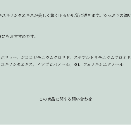
やユキノシタエキスが美しく輝く明るい肌質に導きます。たっぷりの潤
方にもおすすめです。
))クロスポリマー、ジココジモニウムクロリド、ステアルトリモニウムブロ
ス、ユキノシタエキス、イソプロパノール、BG、フェノキシエタノール
この商品に関する問い合わせ