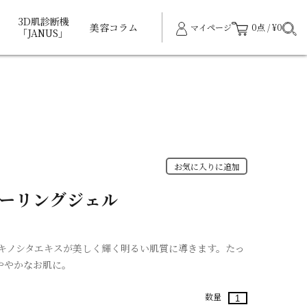
3D肌診断機
美容コラム
マイページ
0点 / ¥0
「JANUS」
お気に入りに追加
ピーリングジェル
キノシタエキスが美しく輝く明るい肌質に導きます。たっ
ややかなお肌に。
数量