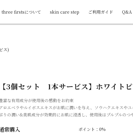
three firstsについて
skin care step
ご利用ガイド
Q&A
ビス)
【3個セット 1本サービス】ホワイト
豊富な有用成分が使用後の感動をお約束
アロエベラやルイボスエキスがお肌に潤いを与え、ソウハクエキスやユ
ぷりの潤い&美肌成分が効果的にお肌に浸透し、使用後はプルプルのつ
通常購入
ポイント：0%