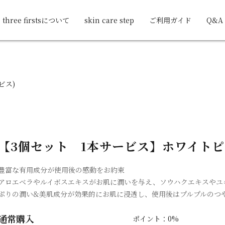
three firstsについて
skin care step
ご利用ガイド
Q&A
ビス)
【3個セット 1本サービス】ホワイト
豊富な有用成分が使用後の感動をお約束
アロエベラやルイボスエキスがお肌に潤いを与え、ソウハクエキスやユ
ぷりの潤い&美肌成分が効果的にお肌に浸透し、使用後はプルプルのつ
通常購入
ポイント：0%