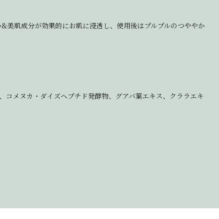
い&美肌成分が効果的にお肌に浸透し、使用後はプルプルのつややか
ミド、コメヌカ・ダイズヘプチド発酵物、グアバ葉エキス、クララエキ