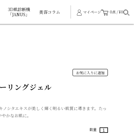
3D肌診断機
美容コラム
マイページ
0点 / ¥0
「JANUS」
お気に入りに追加
ピーリングジェル
キノシタエキスが美しく輝く明るい肌質に導きます。たっ
ややかなお肌に。
数量