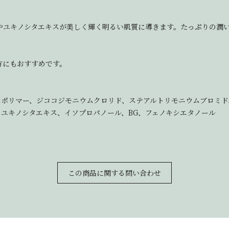
やユキノシタエキスが美しく輝く明るい肌質に導きます。たっぷりの潤
方にもおすすめです。
))クロスポリマー、ジココジモニウムクロリド、ステアルトリモニウムブロ
ス、ユキノシタエキス、イソプロパノール、BG、フェノキシエタノール
この商品に関する問い合わせ