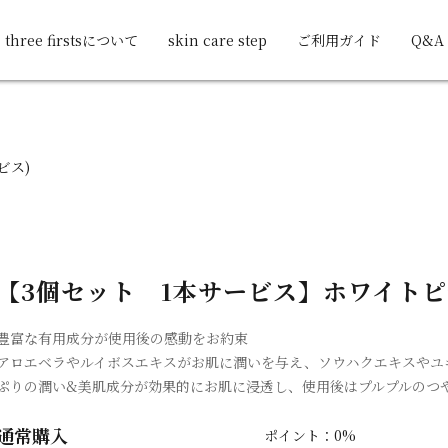
three firstsについて
skin care step
ご利用ガイド
Q&A
ビス)
【3個セット 1本サービス】ホワイト
豊富な有用成分が使用後の感動をお約束
アロエベラやルイボスエキスがお肌に潤いを与え、ソウハクエキスやユ
ぷりの潤い&美肌成分が効果的にお肌に浸透し、使用後はプルプルのつ
通常購入
ポイント：0%