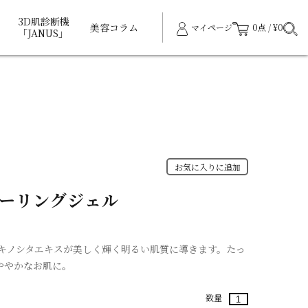
3D肌診断機
美容コラム
マイページ
0点 / ¥0
「JANUS」
お気に入りに追加
ピーリングジェル
キノシタエキスが美しく輝く明るい肌質に導きます。たっ
ややかなお肌に。
数量