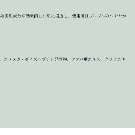
い&美肌成分が効果的にお肌に浸透し、使用後はプルプルのつややか
ミド、コメヌカ・ダイズヘプチド発酵物、グアバ葉エキス、クララエキ