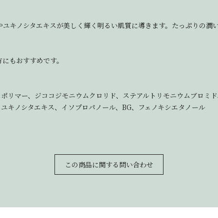
やユキノシタエキスが美しく輝く明るい肌質に導きます。たっぷりの潤
方にもおすすめです。
))クロスポリマー、ジココジモニウムクロリド、ステアルトリモニウムブロ
ス、ユキノシタエキス、イソプロパノール、BG、フェノキシエタノール
この商品に関する問い合わせ