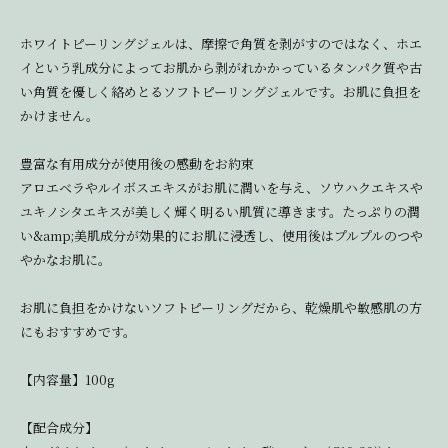
ホワイトピーリングジェルは、摩擦で角質を剥がすのではなく、ホエ
イという乳成分によってお肌から剥がれかかっているタンパク質や古
い角質を優しく絡めとるソフトピーリングジェルです。お肌に負担を
かけません。
豊富な有用成分が使用後の感動をお約束
アロエベラやルイボスエキスがお肌に潤いを与え、ソウハクエキスや
ユキノシタエキスが美しく輝く明るい肌質に導きます。たっぷりの潤
い&amp;美肌成分が効果的にお肌に浸透し、使用後はプルプルのつや
やかなお肌に。
お肌に負担をかけないソフトピーリングだから、乾燥肌や敏感肌の方
にもおすすめです。
【内容量】100g
【配合成分】