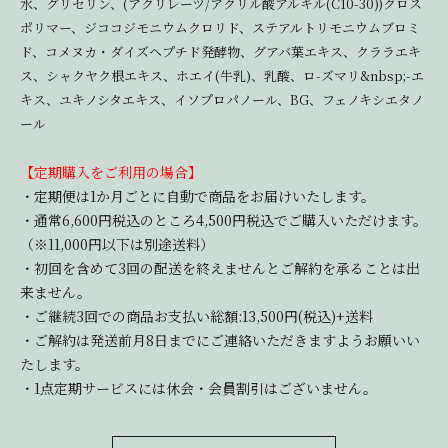
水、グリセリン、(アクリレーツ/アクリル酸アルキル(C10-30))クロス
ポリマー、ジココジモニウムクロリド、ステアルトリモニウムブロミ
ド、コメヌカ・ダイズヘプチド発酵物、グアバ葉エキス、クララエキ
ス、シャクヤク根エキス、ホエイ(牛乳)、乳酸、ロ-ズマリ&nbsp;-エ
キス、ユキノシタエキス、イソプロパノール、BG、フェノキシエタノ
ール
【定期購入をご利用の場合】
・定期便は1か月ごとに自動で商品をお届けいたします。
・通常6,600円税込のところ4,500円税込でご購入いただけます。
（※11,000円以下は別途送料）
・初回を含めて3回の配送を終えませんとご解約を承ることは出
来ません。
・ご継続3回での商品お支払い総額:13,500円(税込)+送料
・ご解約は発送前月8日までにご連絡いただきますようお願いい
たします。
・1点定期サービスには休会・会員割引はございません。