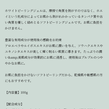
ホワイトピーリングジェルは、摩擦で角質を剥がすのではなく、ホエ
イという乳成分によってお肌から剥がれかかっているタンパク質や古
い角質を優しく絡めとるソフトピーリングジェルです。お肌に負担を
かけません。
豊富な有用成分が使用後の感動をお約束
アロエベラやルイボスエキスがお肌に潤いを与え、ソウハクエキスや
ユキノシタエキスが美しく輝く明るい肌質に導きます。たっぷりの潤
い&amp;美肌成分が効果的にお肌に浸透し、使用後はプルプルのつや
やかなお肌に。
お肌に負担をかけないソフトピーリングだから、乾燥肌や敏感肌の方
にもおすすめです。
【内容量】100g
【配合成分】