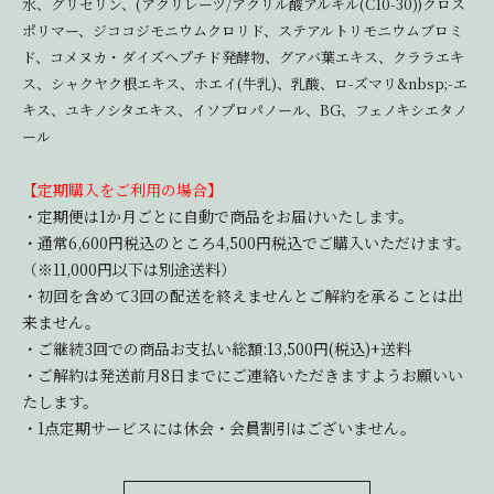
水、グリセリン、(アクリレーツ/アクリル酸アルキル(C10-30))クロス
ポリマー、ジココジモニウムクロリド、ステアルトリモニウムブロミ
ド、コメヌカ・ダイズヘプチド発酵物、グアバ葉エキス、クララエキ
ス、シャクヤク根エキス、ホエイ(牛乳)、乳酸、ロ-ズマリ&nbsp;-エ
キス、ユキノシタエキス、イソプロパノール、BG、フェノキシエタノ
ール
【定期購入をご利用の場合】
・定期便は1か月ごとに自動で商品をお届けいたします。
・通常6,600円税込のところ4,500円税込でご購入いただけます。
（※11,000円以下は別途送料）
・初回を含めて3回の配送を終えませんとご解約を承ることは出
来ません。
・ご継続3回での商品お支払い総額:13,500円(税込)+送料
・ご解約は発送前月8日までにご連絡いただきますようお願いい
たします。
・1点定期サービスには休会・会員割引はございません。