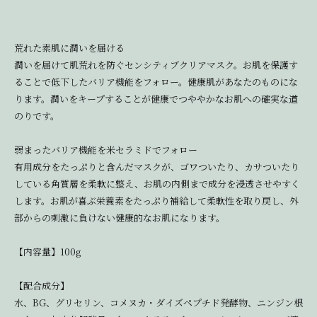
荒れた素肌に潤いを届ける
潤いを届けて肌荒れを防ぐセンシティブクリアマスク。お肌を保護す
ることで低下したバリア機能をフォロー。健康肌があなたのものにな
ります。潤いをキープすることが健康でつややかなお肌への確実な道
のりです。
弱まったバリア機能を米セラミドでフォロー
有用成分をたっぷりと含んだマスクが、ゴワついたり、カサついたり
している角質層を柔軟に整え、お肌の内側まで成分を浸透させやすく
します。お肌が喜ぶ栄養素をたっぷり補給して柔軟性を取り戻し、外
部からの刺激に負けない健康的なお肌になります。
【内容量】100g
【配合成分】
水、BG、グリセリン、コメヌカ・ダイズペプチド発酵物、ニンジン根