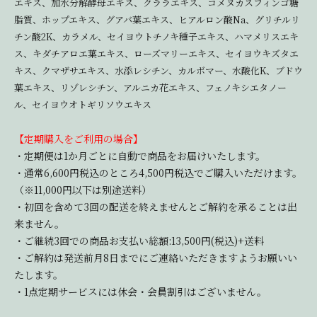
エキス、加水分解酵母エキス、クララエキス、コメヌカスフィンゴ糖
脂質、ホップエキス、グアバ葉エキス、ヒアルロン酸Na、グリチルリ
チン酸2K、カラメル、セイヨウトチノキ種子エキス、ハマメリスエキ
ス、キダチアロエ葉エキス、ローズマリーエキス、セイヨウキズタエ
キス、クマザサエキス、水添レシチン、カルボマー、水酸化K、ブドウ
葉エキス、リゾレシチン、アルニカ花エキス、フェノキシエタノー
ル、セイヨウオトギリソウエキス
【定期購入をご利用の場合】
・定期便は1か月ごとに自動で商品をお届けいたします。
・通常6,600円税込のところ4,500円税込でご購入いただけます。
（※11,000円以下は別途送料）
・初回を含めて3回の配送を終えませんとご解約を承ることは出
来ません。
・ご継続3回での商品お支払い総額:13,500円(税込)+送料
・ご解約は発送前月8日までにご連絡いただきますようお願いい
たします。
・1点定期サービスには休会・会員割引はございません。