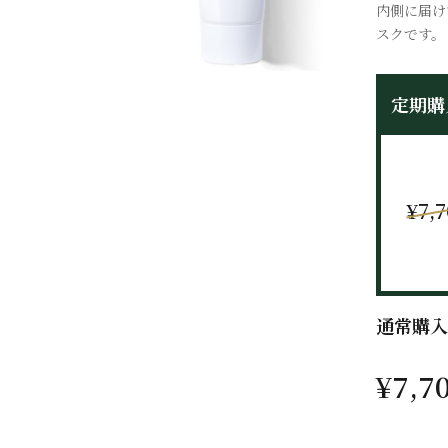
内側に届け
スクです。
定期購
¥7,
通常購入
¥7,7