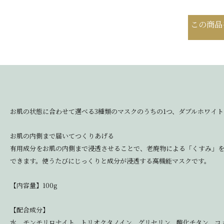
この商品
お肌の状態に合わせて選べる3種類のマスクのうちの1つ、ダブルホワイ
お肌の内側まで届いてつくりあげる
有用成分をお肌の内側まで浸透させることで、老廃物による「くすみ」
できます。使うたびにじっくりと成分が浸透する高機能マスクです。
【内容量】100g
【配合成分】
水、モンモリロナイト、トリオクタノイン、グリセリン、酸化チタン、コ