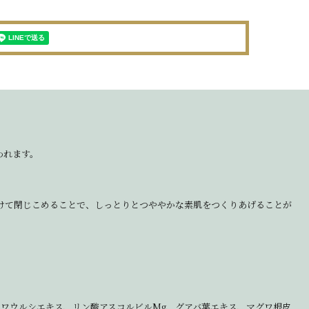
われます。
けて閉じこめることで、しっとりとつややかな素肌をつくりあげることが
ワウルシエキス、リン酸アスコルビルMg、グアバ葉エキス、マグワ根皮