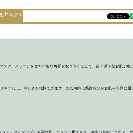
を共有する
トマスク。メラニンを含む不要な角質を取り除くことで、白く透明なお肌が現
をクリアにし、美しさを維持できます。また同時に保湿成分をお肌の内側に届
メヌカ・ダイズペプチド発酵物、ニンジン根エキス、加水分解酵母エキス、ウ