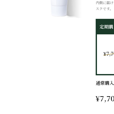
内側に届け
スクです。
定期購
¥7,
通常購入
¥7,7