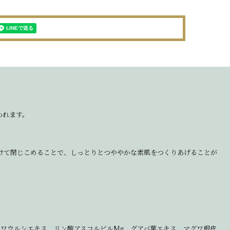
われます。
けて閉じこめることで、しっとりとつややかな素肌をつくりあげることが
ワウルシエキス、リン酸アスコルビルMg、グアバ葉エキス、マグワ根皮