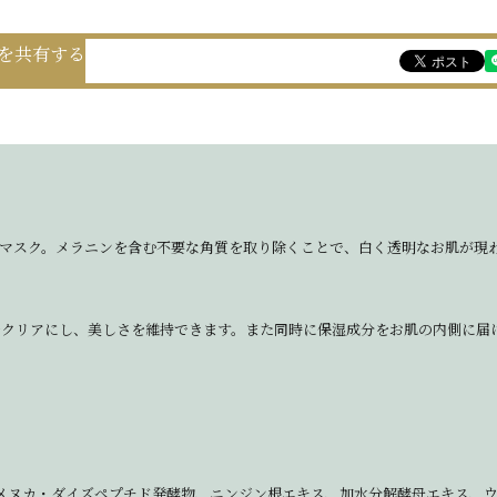
を共有する
トマスク。メラニンを含む不要な角質を取り除くことで、白く透明なお肌が現
をクリアにし、美しさを維持できます。また同時に保湿成分をお肌の内側に届
メヌカ・ダイズペプチド発酵物、ニンジン根エキス、加水分解酵母エキス、ウ