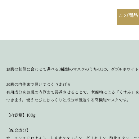
この商品
お肌の状態に合わせて選べる3種類のマスクのうちの1つ、ダブルホワイ
お肌の内側まで届いてつくりあげる
有用成分をお肌の内側まで浸透させることで、老廃物による「くすみ」
できます。使うたびにじっくりと成分が浸透する高機能マスクです。
【内容量】100g
【配合成分】
水、モンモリロナイト、トリオクタノイン、グリセリン、酸化チタン、コ