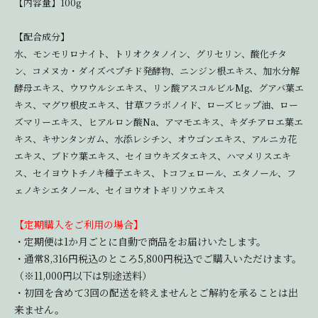
【内容量】100g
【配合成分】
水、モンモリロナイト、トリオクタノイン、グリセリン、酸化チタ
ン、コメヌカ・ダイズペプチド発酵物、ニンジン根エキス、加水分解
酵母エキス、ウワウルシエキス、リン酸アスコルビルMg、グアバ葉エ
キス、マグワ根皮エキス、甘草フラボノイド、ローズヒップ油、ロー
ズマリーエキス、ヒアルロン酸Na、アマモエキス、キダチアロエ葉エ
キス、キサンタンガム、水添レシチン、オウゴンエキス、アルニカ花
エキス、ブドウ葉エキス、セイヨウキズタエキス、ハマメリスエキ
ス、セイヨウトチノキ種子エキス、トコフェロール、エタノール、フ
ェノキシエタノール、セイヨウオトギリソウエキス
【定期購入をご利用の場合】
・定期便は1か月ごとに自動で商品をお届けいたします。
・通常8,316円税込のところ5,800円税込でご購入いただけます。
（※11,000円以下は別途送料）
・初回を含めて3回の配送を終えませんとご解約を承ることは出
来ません。