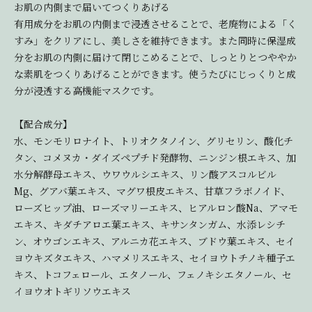
お肌の内側まで届いてつくりあげる
有用成分をお肌の内側まで浸透させることで、老廃物による「く
すみ」をクリアにし、美しさを維持できます。また同時に保湿成
分をお肌の内側に届けて閉じこめることで、しっとりとつややか
な素肌をつくりあげることができます。使うたびにじっくりと成
分が浸透する高機能マスクです。
【配合成分】
水、モンモリロナイト、トリオクタノイン、グリセリン、酸化チ
タン、コメヌカ・ダイズペプチド発酵物、ニンジン根エキス、加
水分解酵母エキス、ウワウルシエキス、リン酸アスコルビル
Mg、グアバ葉エキス、マグワ根皮エキス、甘草フラボノイド、
ローズヒップ油、ローズマリーエキス、ヒアルロン酸Na、アマモ
エキス、キダチアロエ葉エキス、キサンタンガム、水添レシチ
ン、オウゴンエキス、アルニカ花エキス、ブドウ葉エキス、セイ
ヨウキズタエキス、ハマメリスエキス、セイヨウトチノキ種子エ
キス、トコフェロール、エタノール、フェノキシエタノール、セ
イヨウオトギリソウエキス