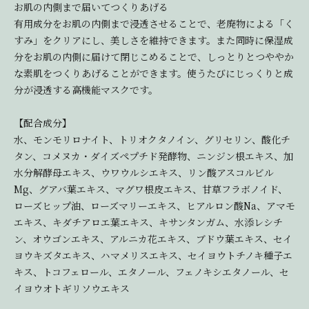
お肌の内側まで届いてつくりあげる
有用成分をお肌の内側まで浸透させることで、老廃物による「く
すみ」をクリアにし、美しさを維持できます。また同時に保湿成
分をお肌の内側に届けて閉じこめることで、しっとりとつややか
な素肌をつくりあげることができます。使うたびにじっくりと成
分が浸透する高機能マスクです。
【配合成分】
水、モンモリロナイト、トリオクタノイン、グリセリン、酸化チ
タン、コメヌカ・ダイズペプチド発酵物、ニンジン根エキス、加
水分解酵母エキス、ウワウルシエキス、リン酸アスコルビル
Mg、グアバ葉エキス、マグワ根皮エキス、甘草フラボノイド、
ローズヒップ油、ローズマリーエキス、ヒアルロン酸Na、アマモ
エキス、キダチアロエ葉エキス、キサンタンガム、水添レシチ
ン、オウゴンエキス、アルニカ花エキス、ブドウ葉エキス、セイ
ヨウキズタエキス、ハマメリスエキス、セイヨウトチノキ種子エ
キス、トコフェロール、エタノール、フェノキシエタノール、セ
イヨウオトギリソウエキス