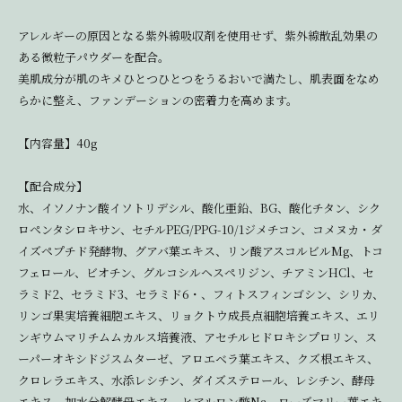
アレルギーの原因となる紫外線吸収剤を使用せず、紫外線散乱効果の
ある微粒子パウダーを配合。
美肌成分が肌のキメひとつひとつをうるおいで満たし、肌表面をなめ
らかに整え、ファンデーションの密着力を高めます。
【内容量】40g
【配合成分】
水、イソノナン酸イソトリデシル、酸化亜鉛、BG、酸化チタン、シク
ロペンタシロキサン、セチルPEG/PPG-10/1ジメチコン、コメヌカ・ダ
イズペプチド発酵物、グアバ葉エキス、リン酸アスコルビルMg、トコ
フェロール、ビオチン、グルコシルヘスペリジン、チアミンHCl、セ
ラミド2、セラミド3、セラミド6・、フィトスフィンゴシン、シリカ、
リンゴ果実培養細胞エキス、リョクトウ成長点細胞培養エキス、エリ
ンギウムマリチムムカルス培養液、アセチルヒドロキシプロリン、ス
ーパーオキシドジスムターゼ、アロエベラ葉エキス、クズ根エキス、
クロレラエキス、水添レシチン、ダイズステロール、レシチン、酵母
エキス、加水分解酵母エキス、ヒアルロン酸Na、ローズマリー葉エキ