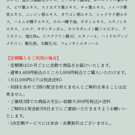
ス、ビワ葉エキス、スイカズラ葉エキス、チャ葉エキス、ノイバラ果
実エキス、ニンジン根エキス、オウゴン根エキス、シャクヤク根エキ
ス、ハトムギ種子エキス、ホホバ種子油、ボタンエキス、ユキノシタ
エキス、シルク、キサンタンガム、セスキオレイン酸ソルビタン、グ
リセリン、塩化Na、ジステアリン酸Al、エタノール、ハイドロゲンジ
メチコン、酸化鉄、水酸化Al、フェノキシエタノール
【定期購入をご利用の場合】
・定期便は1か月ごとに自動で商品をお届けいたします。
・通常4,400円税込のところ3,000円税込でご購入いただけます。
（※11,000円以下は別途送料）
・初回を含めて3回の配送を終えませんとご解約を承ることは出
来ません。
・ご継続3回での商品お支払い総額:9,000円(税込)+送料
・ご解約は発送前月8日までにご連絡いただきますようお願いい
たします。
・1点定期サービスには休会・会員割引はございません。