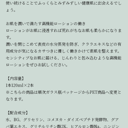
使い続けることでふっくらとみずみずしい健康肌に出会えるでし
ょう。
お肌を潤いで満たす高機能ローションの働き
ローションがお肌に浸透すれば荒れがちなお肌も柔らかになりま
す。
潤いを閉じこめて表皮の水分蒸発を防ぎ、クララエキスなどの有
用成分が気になるカサつきに優しく働きかけて素肌を整えます。
センシティブなお肌に届ける、じんわりと包み込むような高機能
ローションをぜひお試しください。
【内容量】
1本120ml×2本
※こちらの商品は順次ガラス瓶パッケージからPET商品へ変更と
なります。
【配合成分】
水、BG、グリセリン、コメヌカ・ダイズペプチド発酵物、グア
バ葉エキス、グリチルリチン酸2K、ヒアルロン酸Na、ニンジン