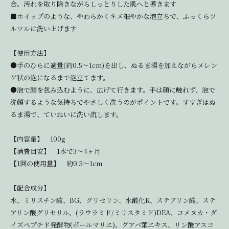
合。汚れを取り除きながらしっとりした肌へと導きます
■ホイップのような、やわらかくキメ細やかな泡立ちで、ふっくらツ
ルツルに洗い上げます
【使用方法】
●手のひらに適量(約0.5～1cm)を出し、ぬるま湯を加えながらメレン
ゲ状の泡になるまで泡立てます。
●泡で顔を包み込むように、広げて行きます。手は顔に触れず、泡で
洗顔するような気持ちでやさしく洗うのがポイントです。すすぎはぬ
るま湯で、ていねいに洗い流します。
【内容量】 100g
【消費目安】 1本で3～4ヶ月
【1回の使用量】 約0.5～1cm
【配合成分】
水、ミリスチン酸、BG、グリセリン、水酸化K、ステアリン酸、ステ
アリン酸グリセリル、(ラウラミド/ミリスタミド)DEA、コメヌカ・ダ
イズペプチド発酵物(ポールマリエ)、グアバ葉エキス、リン酸アスコ