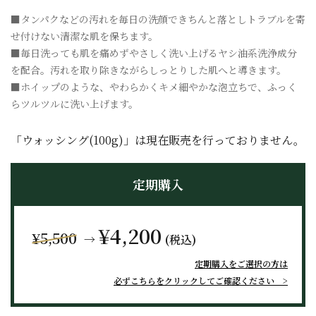
■タンパクなどの汚れを毎日の洗顔できちんと落としトラブルを寄
せ付けない清潔な肌を保ちます。
■毎日洗っても肌を痛めずやさしく洗い上げるヤシ油系洗浄成分
を配合。汚れを取り除きながらしっとりした肌へと導きます。
■ホイップのような、やわらかくキメ細やかな泡立ちで、ふっく
らツルツルに洗い上げます。
「ウォッシング(100g)」は現在販売を行っておりません。
定期購入
¥4,200
¥5,500
→
(税込)
定期購入をご選択の方は
必ずこちらをクリックしてご確認ください