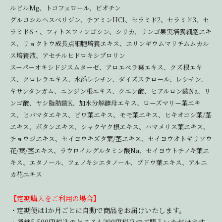
ルビルMg、トコフェロール、ビオチン
グルコシルヘスペリジン、チアミンHCl、セラミド2、セラミド3、セ
ラミド6・、フィトスフィンゴシン、シリカ、リンゴ果実培養細胞エキ
ス、リョクトウ成長点細胞培養エキス、エリンギウムマリチムムカル
ス培養液、アセチルヒドロキシプロリン
スーパーオキシドジスムターゼ、アロエベラ葉エキス、クズ根エキ
ス、クロレラエキス、水添レシチン、ダイズステロール、レシチン、
キサンタンガム、ニンジン根エキス、クエン酸、ヒアルロン酸Na、リ
ンゴ酸、ヤシ脂肪酸K、加水分解酵母エキス、ローズマリー葉エキ
ス、ヒバマタエキス、ビワ葉エキス、モモ葉エキス、ヒキオコシ葉/茎
エキス、ボタンエキス、シャクヤク根エキス、ハマメリス葉エキス、
チョウジエキス、セイヨウキズタ葉/茎エキス、セイヨウオトギリソウ
花/葉/茎エキス、ラウロイルグルタミン酸Na、セイヨウトチノキ葉エ
キス、エタノール、フェノキシエタノール、ブドウ葉エキス、アルニ
カ花エキス
【定期購入をご利用の場合】
・定期便は1か月ごとに自動で商品をお届けいたします。