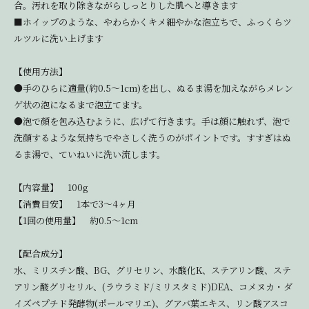
合。汚れを取り除きながらしっとりした肌へと導きます
■ホイップのような、やわらかくキメ細やかな泡立ちで、ふっくらツ
ルツルに洗い上げます
【使用方法】
●手のひらに適量(約0.5～1cm)を出し、ぬるま湯を加えながらメレン
ゲ状の泡になるまで泡立てます。
●泡で顔を包み込むように、広げて行きます。手は顔に触れず、泡で
洗顔するような気持ちでやさしく洗うのがポイントです。すすぎはぬ
るま湯で、ていねいに洗い流します。
【内容量】 100g
【消費目安】 1本で3～4ヶ月
【1回の使用量】 約0.5～1cm
【配合成分】
水、ミリスチン酸、BG、グリセリン、水酸化K、ステアリン酸、ステ
アリン酸グリセリル、(ラウラミド/ミリスタミド)DEA、コメヌカ・ダ
イズペプチド発酵物(ポールマリエ)、グアバ葉エキス、リン酸アスコ