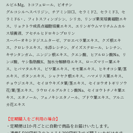
ルビルMg、トコフェロール、ビオチン
グルコシルヘスペリジン、チアミンHCl、セラミド2、セラミド3、セ
ラミド6・、フィトスフィンゴシン、シリカ、リンゴ果実培養細胞エキ
ス、リョクトウ成長点細胞培養エキス、エリンギウムマリチムムカル
ス培養液、アセチルヒドロキシプロリン
スーパーオキシドジスムターゼ、アロエベラ葉エキス、クズ根エキ
ス、クロレラエキス、水添レシチン、ダイズステロール、レシチン、
キサンタンガム、ニンジン根エキス、クエン酸、ヒアルロン酸Na、リ
ンゴ酸、ヤシ脂肪酸K、加水分解酵母エキス、ローズマリー葉エキ
ス、ヒバマタエキス、ビワ葉エキス、モモ葉エキス、ヒキオコシ葉/茎
エキス、ボタンエキス、シャクヤク根エキス、ハマメリス葉エキス、
チョウジエキス、セイヨウキズタ葉/茎エキス、セイヨウオトギリソウ
花/葉/茎エキス、ラウロイルグルタミン酸Na、セイヨウトチノキ葉エ
キス、エタノール、フェノキシエタノール、ブドウ葉エキス、アルニ
カ花エキス
【定期購入をご利用の場合】
・定期便は1か月ごとに自動で商品をお届けいたします。