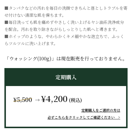
■タンパクなどの汚れを毎日の洗顔できちんと落としトラブルを寄
せ付けない清潔な肌を保ちます。
■毎日洗っても肌を痛めずやさしく洗い上げるヤシ油系洗浄成分
を配合。汚れを取り除きながらしっとりした肌へと導きます。
■ホイップのような、やわらかくキメ細やかな泡立ちで、ふっく
らツルツルに洗い上げます。
「ウォッシング(100g)」は現在販売を行っておりません。
定期購入
¥4,200
¥5,500
→
(税込)
定期購入をご選択の方は
必ずこちらをクリックしてご確認ください